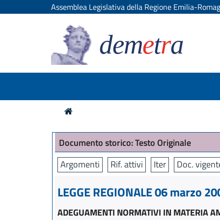
Assemblea Legislativa della Regione Emilia-Roma
dem
e
t
r
a
Documento storico: Testo Originale
Argomenti
Rif. attivi
Iter
Doc. vigent
LEGGE REGIONALE 06 marzo 2007
ADEGUAMENTI NORMATIVI IN MATERIA AMB