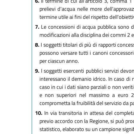
6.
Il termine di cui all'articolo 3, comma 1
prelievi d'acqua nelle more dell'approv
termine utile ai fini del rispetto dell'obiettiv
7.
Le concessioni di acqua pubblica sono dis
modificazioni alla disciplina dei commi 2
8.
I soggetti titolari di più di rapporti conc
possono versare tutti i canoni concessori 
per ciascun anno.
9.
I soggetti esercenti pubblici servizi devon
interessano il demanio idrico. In caso di 
caso in cui i dati siano parziali o non ve
e non superiori nel massimo a euro 200
comprometta la fruibilità del servizio da p
10.
In via transitoria in attesa del completa
previo accordo con la Regione, si può proc
statistico, elaborato su un campione signi