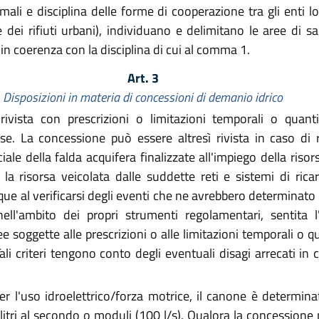
timali e disciplina delle forme di cooperazione tra gli enti l
e dei rifiuti urbani), individuano e delimitano le aree di s
 coerenza con la disciplina di cui al comma 1.
Art. 3
Disposizioni in materia di concessioni di demanio idrico
vista con prescrizioni o limitazioni temporali o quan
se. La concessione può essere altresì rivista in caso di 
iciale della falda acquifera finalizzate all'impiego della risor
a risorsa veicolata dalle suddette reti e sistemi di rica
e al verificarsi degli eventi che ne avrebbero determinato il 
l'ambito dei propri strumenti regolamentari, sentita l'
e soggette alle prescrizioni o alle limitazioni temporali o 
Tali criteri tengono conto degli eventuali disagi arrecati in
er l'uso idroelettrico/forza motrice, il canone è determin
litri al secondo o moduli (100 l/s). Qualora la concessione p