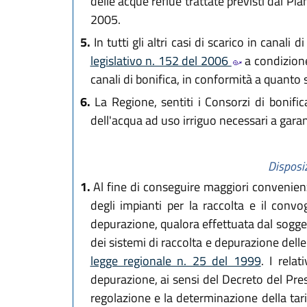
delle acque reflue trattate previsti dal Pi
2005.
5.
In tutti gli altri casi di scarico in canali 
legislativo n. 152 del 2006
a condizione 
canali di bonifica, in conformità a quanto s
6.
La Regione, sentiti i Consorzi di bonific
dell'acqua ad uso irriguo necessari a garant
Disposiz
1.
Al fine di conseguire maggiori convenienz
degli impianti per la raccolta e il con
depurazione, qualora effettuata dal sogget
dei sistemi di raccolta e depurazione delle
legge regionale n. 25 del 1999
. I rela
depurazione, ai sensi del Decreto del Pre
regolazione e la determinazione della tari