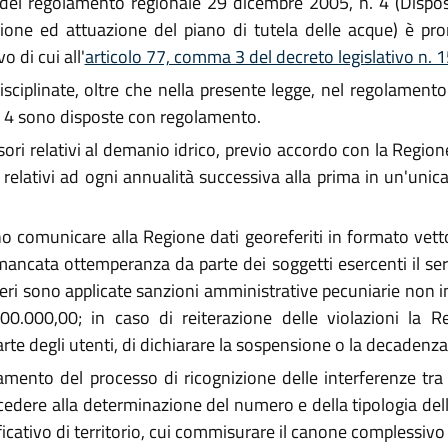
 del regolamento regionale 29 dicembre 2005, n. 4 (Disposi
azione ed attuazione del piano di tutela delle acque) è p
o di cui all'
articolo 77, comma 3 del decreto legislativo n.
ciplinate, oltre che nella presente legge, nel regolamento
 e 4 sono disposte con regolamento.
essori relativi al demanio idrico, previo accordo con la Regio
relativi ad ogni annualità successiva alla prima in un'unic
o comunicare alla Regione dati georeferiti in formato vettoria
mancata ottemperanza da parte dei soggetti esercenti il serv
ritieri sono applicate sanzioni amministrative pecuniarie non
.000,00; in caso di reiterazione delle violazioni la R
arte degli utenti, di dichiarare la sospensione o la decadenza
mento del processo di ricognizione delle interferenze tra le 
edere alla determinazione del numero e della tipologia dell
ficativo di territorio, cui commisurare il canone complessiv