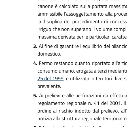
canone è calcolato sulla portata massima 
ammissibile l'assoggettamento alla proce
la disciplina del procedimento di concess
irriguo che non superano il volume comple
massima derivata per le particolari caratter
3.
Al fine di garantire l'equilibrio del bilan
domestico.
4.
Fermo restando quanto riportato all'arti
consumo umano, erogata a terzi mediante il
25 del 1999
, e utilizzata in territori div
prevalente.
5.
Ai prelievi e alle perforazioni da effettua
regolamento regionale n. 41 del 2001. Il 
ordine al rischio indotto dal prelievo, al
notizia alla struttura regionale territori