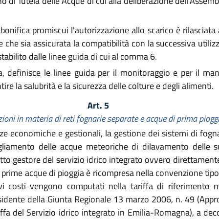
ano di Tutela delle Acque di cui alla deliberazione dell'Assem
di bonifica promiscui l'autorizzazione allo scarico è rilasciata 
che sia assicurata la compatibilità con la successiva utilizz
tabilito dalle linee guida di cui al comma 6.
a, definisce le linee guida per il monitoraggio e per il m
ire la salubrità e la sicurezza delle colture e degli alimenti.
Art. 5
ioni in materia di reti fognarie separate e acque di prima piogg
e economiche e gestionali, la gestione dei sistemi di fogna
vogliamento delle acque meteoriche di dilavamento delle s
to gestore del servizio idrico integrato ovvero direttamente
 prime acque di pioggia è ricompresa nella convenzione tipo d
tivi costi vengono computati nella tariffa di riferiment
sidente della Giunta Regionale 13 marzo 2006, n. 49 (Appro
ffa del Servizio idrico integrato in Emilia-Romagna), a deco