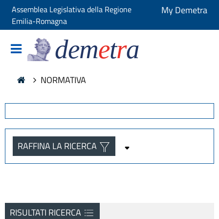
Assemblea Legislativa della Regione
My Demetra
Emilia-Romagna
dem
e
t
r
a
NORMATIVA
RAFFINA LA RICERCA
RISULTATI RICERCA