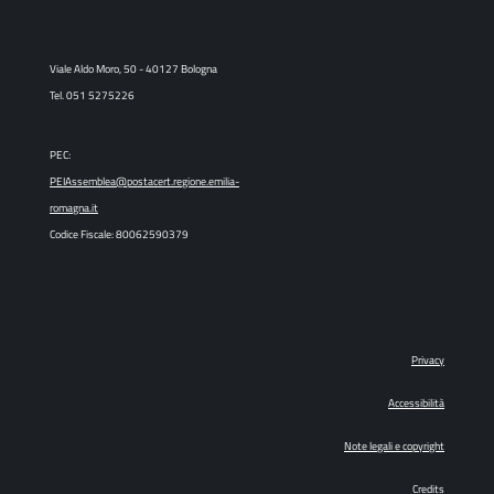
Viale Aldo Moro, 50 - 40127 Bologna
Tel. 051 5275226
PEC:
PEIAssemblea@postacert.regione.emilia-
romagna.it
Codice Fiscale: 80062590379
Privacy
Accessibilità
Note legali e copyright
Credits