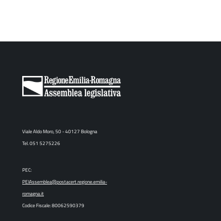
Viale Aldo Moro, 50 - 40127 Bologna
Tel. 051 5275226
PEC:
PEIAssemblea@postacert.regione.emilia-
romagna.it
Codice Fiscale: 80062590379