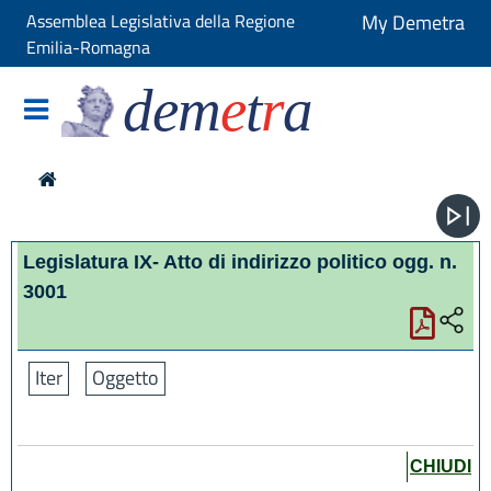
Assemblea Legislativa della Regione
My Demetra
Emilia-Romagna
dem
e
t
r
a
Legislatura IX- Atto di indirizzo politico ogg. n.
3001
Iter
Oggetto
CHIUDI