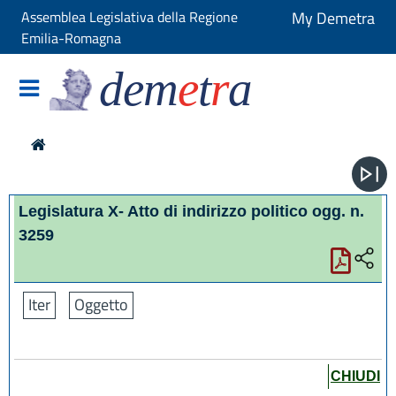
Assemblea Legislativa della Regione
My Demetra
Emilia-Romagna
dem
e
t
r
a
Legislatura X- Atto di indirizzo politico ogg. n.
3259
Iter
Oggetto
CHIUDI