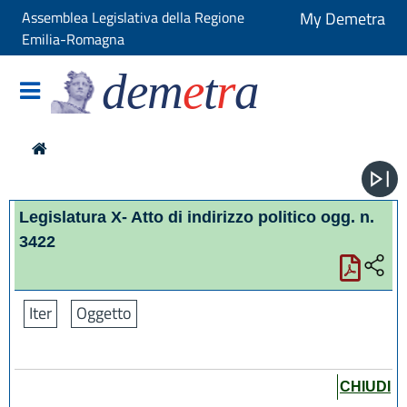
Assemblea Legislativa della Regione
My Demetra
Emilia-Romagna
dem
e
t
r
a
Legislatura X- Atto di indirizzo politico ogg. n.
3422
Iter
Oggetto
CHIUDI