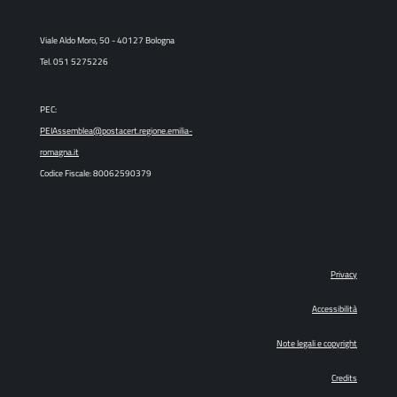
Viale Aldo Moro, 50 - 40127 Bologna
Tel. 051 5275226
PEC:
PEIAssemblea@postacert.regione.emilia-
romagna.it
Codice Fiscale: 80062590379
Privacy
Accessibilità
Note legali e copyright
Credits