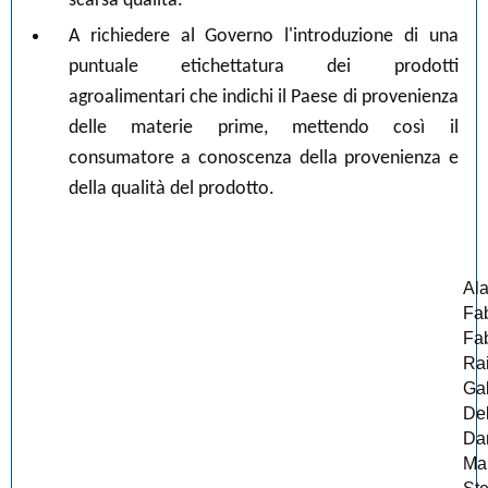
scarsa qualità.
A richiedere al Governo l'introduzione di una
puntuale etichettatura dei prodotti
agroalimentari che indichi il Paese di provenienza
delle materie prime, mettendo così il
consumatore a conoscenza della provenienza e
della qualità del prodotto.
Al
Fa
Fa
Rai
Ga
De
Da
Mar