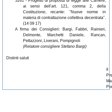
5261
- Progetto di proposta di legge alle Camere,
ai sensi dell'art. 121, comma 2, della
Costituzione, recante: "Nuove norme in
materia di contrattazione collettiva decentrata".
(14 09 17)
A firma dei Consiglieri: Bargi, Fabbri, Rainieri,
Delmonte, Marchetti Daniele, Rancan,
Pettazzoni, Liverani, Pompignoli
(Relatore consigliere Stefano Bargi)
Distinti saluti
Il
Pr
Ma
Po