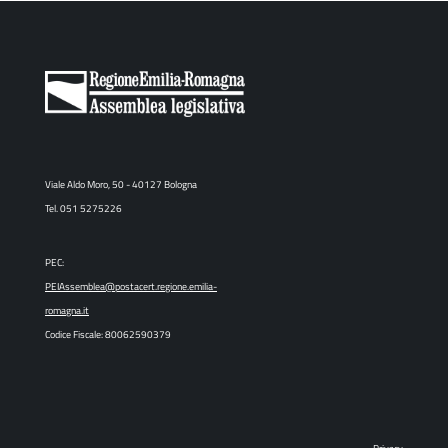
Viale Aldo Moro, 50 - 40127 Bologna
Tel. 051 5275226
PEC:
PEIAssemblea@postacert.regione.emilia-
romagna.it
Codice Fiscale: 80062590379