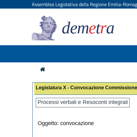
Assemblea Legislativa della Regione Emilia-Roma
dem
e
t
r
a
Legislatura X - Convocazione Commissione
Processi verbali e Resoconti integrali
Oggetto: convocazione