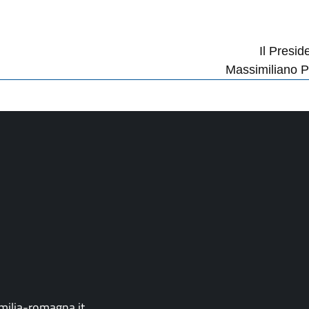
Il Presid
Massimiliano P
ilia-romagna.it