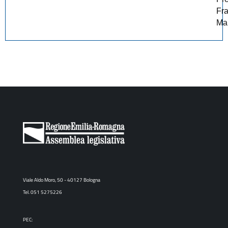
Fr
Mar
Viale Aldo Moro, 50 - 40127 Bologna
Tel. 051 5275226
PEC: