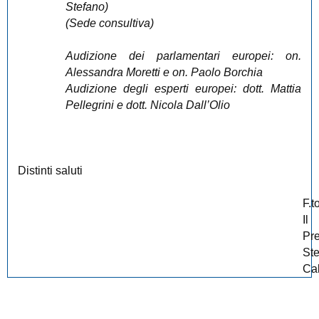
Stefano)
(Sede consultiva)
Audizione dei parlamentari europei: on.
Alessandra Moretti e on. Paolo Borchia
Audizione degli esperti europei: dott. Mattia
Pellegrini e dott. Nicola Dall’Olio
Distinti saluti
F.t
Il
Pr
St
Ca