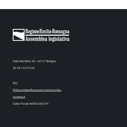
Viale Aldo Moro, 50 - 40127 Bologna
Tel. 051 5275226
PEC:
PEIAssemblea@postacert.regione.emilia-
romagna.it
Codice Fiscale: 80062590379