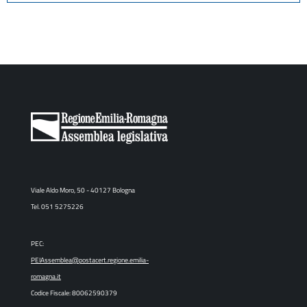
Viale Aldo Moro, 50 - 40127 Bologna
Tel. 051 5275226
PEC:
PEIAssemblea@postacert.regione.emilia-
romagna.it
Codice Fiscale: 80062590379