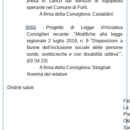
presa in carico dal servizio di logopedia
operante nel Comune di Forlì.
A firma della Consigliera: Castaldini
6666
-
Progetto di Legge d'iniziativa
Consiglieri recante: "Modifiche alla legge
regionale 2 luglio 2019, n. 9 "Disposizioni a
favore dell'inclusione sociale delle persone
sorde, sordocieche e con disabilità uditiva"".
(02 04 23)
A firma della Consigliera: Stragliati
Nomina del relatore
Distinti saluti
F.t
La
Pr
Ott
So