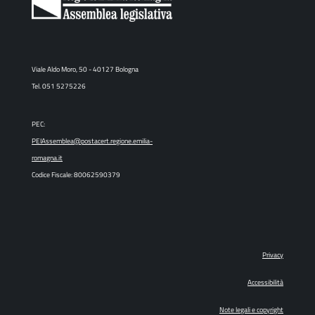
Viale Aldo Moro, 50 - 40127 Bologna
Tel. 051 5275226
PEC:
PEIAssemblea@postacert.regione.emilia-
romagna.it
Codice Fiscale: 80062590379
Privacy
Accessibilità
Note legali e copyright