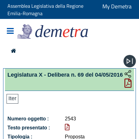
Assemblea Legislativa della Regione
My Demetra
Emilia-Romagna
dem
e
t
r
a
Legislatura X - Delibera n. 69 del 04/05/2016
Iter
Numero oggetto :
2543
Testo presentato :
Tipologia :
Proposta