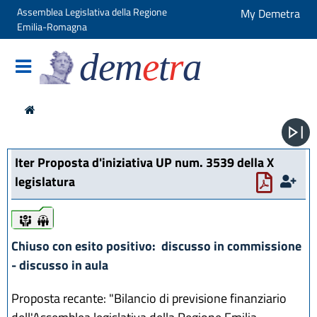
Assemblea Legislativa della Regione
My Demetra
Emilia-Romagna
dem
e
t
r
a
Iter Proposta d'iniziativa UP num. 3539 della X
legislatura
iter
iter
Chiuso con esito positivo: discusso in commissione
- discusso in aula
Proposta recante: "Bilancio di previsione finanziario