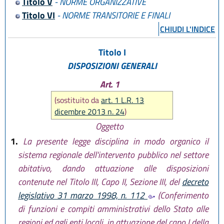
L.R. 22 ottobre 2018, n. 14
Titolo V
- NORME ORGANIZZATIVE
L.R. 30 luglio 2019, n. 13
Titolo VI
- NORME TRANSITORIE E FINALI
L.R. 1 agosto 2019, n. 17
CHIUDI L'INDICE
L.R. 29 dicembre 2020, n. 11
L.R. 3 agosto 2022, n. 11
Titolo I
L.R. 14 giugno 2024, n. 7
DISPOSIZIONI GENERALI
L.R. 11 giugno 2026, n. 6
Art. 1
(sostituito da
art. 1 L.R. 13
dicembre 2013 n. 24
)
Oggetto
1.
La presente legge disciplina in modo organico il
sistema regionale dell'intervento pubblico nel settore
abitativo, dando attuazione alle disposizioni
contenute nel Titolo III, Capo II, Sezione III, del
decreto
legislativo 31 marzo 1998, n. 112
(Conferimento
di funzioni e compiti amministrativi dello Stato alle
regioni ed agli enti locali, in attuazione del capo I della