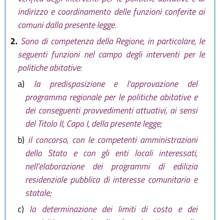
lett. e bis) comma 2 da
art. 15 L.R.
indirizzo e coordinamento delle funzioni conferite ai
30 luglio 2019, n.13)
comuni dalla presente legge.
2.
Sono di competenza della Regione, in particolare, le
seguenti funzioni nel campo degli interventi per le
politiche abitative:
a)
la predisposizione e l'approvazione del
programma regionale per le politiche abitative e
dei conseguenti provvedimenti attuativi, ai sensi
del Titolo II, Capo I, della presente legge;
b)
il concorso, con le competenti amministrazioni
dello Stato e con gli enti locali interessati,
nell'elaborazione dei programmi di edilizia
residenziale pubblica di interesse comunitario e
statale;
c)
la determinazione dei limiti di costo e dei