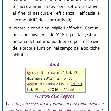
tecnici e amministrativi per il settore abitativo,
al fine di assicurare l'efficienza, l'efficacia e
l'economicità della loro attività;
d)
creare le condizioni migliori affinché i Comuni
possano avvalersi dell'ACER per la gestione
unitaria del patrimonio di erp e per l'esercizio
delle proprie funzioni nel campo delle politiche
abitative.
Art. 4
(già sostituito da
art. 4 L.R. 13
dicembre 2013 n. 24
, poi
aggiunto comma 2 bis. da
art. 58
L.R. 15 luglio 2016 n. 11,
infine
aggiunti lett. d bis) al comma 2 e
Funzioni della Regione
comma 5 bis. da
art. 2 L.R. 23
1.
La Regione esercita le funzioni di programmazione e
dicembre 2016 n. 25,
aggiunta
verifica degli interventi per le politiche abitative e di