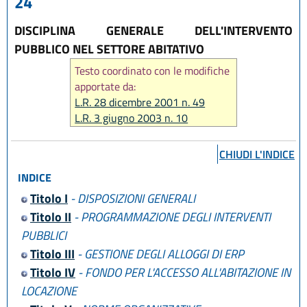
24
DISCIPLINA GENERALE DELL'INTERVENTO
PUBBLICO NEL SETTORE ABITATIVO
Testo coordinato con le modifiche
apportate da:
L.R. 28 dicembre 2001 n. 49
L.R. 3 giugno 2003 n. 10
L.R. 27 luglio 2005 n. 14
L.R. 22 dicembre 2005 n. 20
CHIUDI L'INDICE
L.R. 29 dicembre 2006 n. 20
INDICE
L.R. 22 dicembre 2009 n. 24
L.R. 22 dicembre 2011 n. 21
Titolo I
- DISPOSIZIONI GENERALI
L.R. 13 dicembre 2013 n. 24
Titolo II
- PROGRAMMAZIONE DEGLI INTERVENTI
L.R. 27 giugno 2014 n. 7
PUBBLICI
L.R. 30 aprile 2015 n. 2
Titolo III
- GESTIONE DEGLI ALLOGGI DI ERP
L.R. 15 luglio 2016 n. 11
Titolo IV
- FONDO PER L'ACCESSO ALL'ABITAZIONE IN
L.R. 23 dicembre 2016 n. 25
LOCAZIONE
L.R. 1 agosto 2017, n. 18