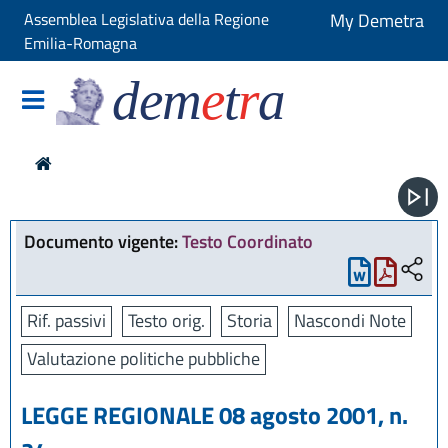
Assemblea Legislativa della Regione
My Demetra
Emilia-Romagna
dem
e
t
r
a
Documento vigente:
Testo Coordinato
Rif. passivi
Testo orig.
Storia
Nascondi Note
Valutazione politiche pubbliche
LEGGE REGIONALE 08 agosto 2001, n.