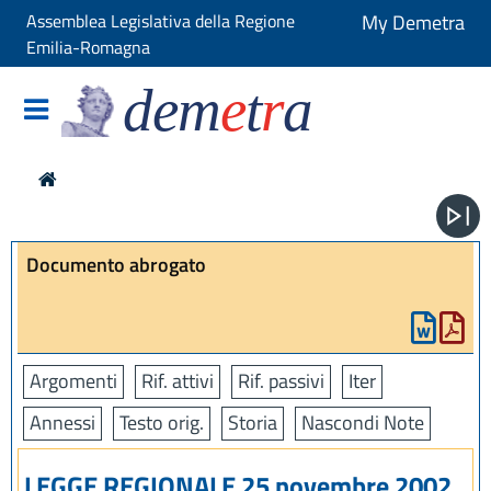
Assemblea Legislativa della Regione
My Demetra
Emilia-Romagna
dem
e
t
r
a
Documento abrogato
Argomenti
Rif. attivi
Rif. passivi
Iter
Annessi
Testo orig.
Storia
Nascondi Note
LEGGE REGIONALE 25 novembre 2002,