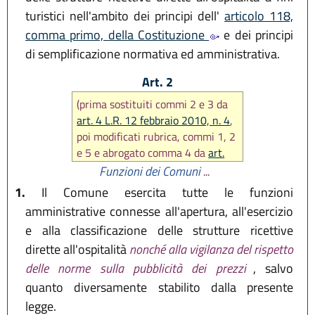
turistici nell'ambito dei principi dell'
articolo 118,
comma primo, della Costituzione
e dei principi
di semplificazione normativa ed amministrativa.
Art. 2
(prima sostituiti commi 2 e 3 da
art. 4 L.R. 12 febbraio 2010, n. 4
,
poi modificati rubrica, commi 1, 2
e 5 e abrogato comma 4 da
art.
19 L.R. 25 marzo 2016, n. 4
)
Funzioni dei Comuni
...
1.
Il Comune esercita tutte le funzioni
amministrative connesse all'apertura, all'esercizio
e alla classificazione delle strutture ricettive
dirette all'ospitalità
nonché alla vigilanza del rispetto
delle norme sulla pubblicità dei prezzi
, salvo
quanto diversamente stabilito dalla presente
legge.