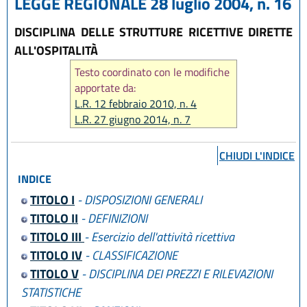
LEGGE REGIONALE 28 luglio 2004, n. 16
DISCIPLINA DELLE STRUTTURE RICETTIVE DIRETTE
ALL'OSPITALITÀ
Testo coordinato con le modifiche
apportate da:
L.R. 12 febbraio 2010, n. 4
L.R. 27 giugno 2014, n. 7
L.R. 25 marzo 2016, n. 4
L.R. 23 dicembre 2016, n. 25
CHIUDI L'INDICE
L.R. 27 dicembre 2017, n. 25
INDICE
L.R. 23 aprile 2019, n. 3
L.R. 30 luglio 2019, n. 13
TITOLO I
- DISPOSIZIONI GENERALI
L.R. 01 agosto 2019, n. 17
TITOLO II
- DEFINIZIONI
L.R. 27 dicembre 2022, n. 23
TITOLO III
- Esercizio dell'attività ricettiva
L.R. 31 marzo 2025, n. 2
TITOLO IV
- CLASSIFICAZIONE
TITOLO V
- DISCIPLINA DEI PREZZI E RILEVAZIONI
STATISTICHE