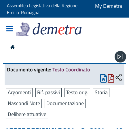
Assemblea Legislativa della Regione
My Demetra
Emilia-Romagna
dem
e
t
r
a
Documento vigente:
Testo Coordinato
Argomenti
Rif. passivi
Testo orig.
Storia
Nascondi Note
Documentazione
Delibere attuative