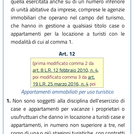
quella esercitata anche su di un numero inferiore
di unità abitative da imprese, comprese le agenzie
immobiliari che operano nel campo del turismo,
che hanno in gestione a qualsiasi titolo case o
appartamenti per la locazione a turisti con le
modalità di cui al comma 1.
Art. 12
(prima modificato comma 2 da
art. 8 L.R. 12 febbraio 2010, n. 4
,
poi modificato comma 3 da
art.
19 L.R. 25 marzo 2016, n. 4
poi
da
art. 10 L.R. 27 dicembre 2017,
Appartamenti ammobiliati per uso turistico
n. 25
)
1.
Non sono soggetti alla disciplina dell'esercizio di
case e appartamenti per vacanze i proprietari o
usufruttuari che danno in locazione a turisti case e
appartamenti, in numero non superiore a tre, nel
corso di una o più stagioni turistiche, con contratti