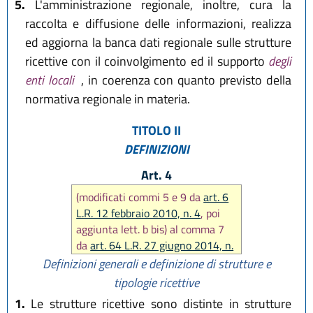
5.
L'amministrazione regionale, inoltre, cura la
raccolta e diffusione delle informazioni, realizza
ed aggiorna la banca dati regionale sulle strutture
ricettive con il coinvolgimento ed il supporto
degli
enti locali
, in coerenza con quanto previsto della
normativa regionale in materia.
TITOLO II
DEFINIZIONI
Art. 4
(modificati commi 5 e 9 da
art. 6
L.R. 12 febbraio 2010, n. 4
, poi
aggiunta lett. b bis) al comma 7
da
art. 64 L.R. 27 giugno 2014, n.
7
, in seguito sostituito comma 6
Definizioni generali e definizione di strutture e
da
art. 14 L.R. 23 aprile 2019, n.
tipologie ricettive
3
, infine aggiunta lett. c bis)
1.
Le strutture ricettive sono distinte in strutture
comma 9 da
art. 11 L.R. 27