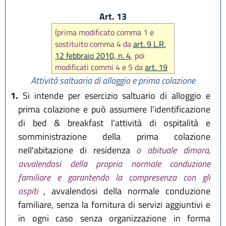
Art. 13
(prima modificato comma 1 e
sostituito comma 4 da
art. 9 L.R.
12 febbraio 2010, n. 4
, poi
modificati commi 4 e 5 da
art. 19
L.R. 25 marzo 2016, n. 4
, infine
Attività saltuaria di alloggio e prima colazione
aggiunto comma 4 bis e
1.
Si intende per esercizio saltuario di alloggio e
sostituito comma 5 da
art. 11 L.R.
prima colazione e può assumere l'identificazione
27 dicembre 2017, n. 25
)
di bed & breakfast l'attività di ospitalità e
somministrazione della prima colazione
nell'abitazione di residenza
o abituale dimora,
avvalendosi della propria normale conduzione
familiare e garantendo la compresenza con gli
ospiti
, avvalendosi della normale conduzione
familiare, senza la fornitura di servizi aggiuntivi e
in ogni caso senza organizzazione in forma