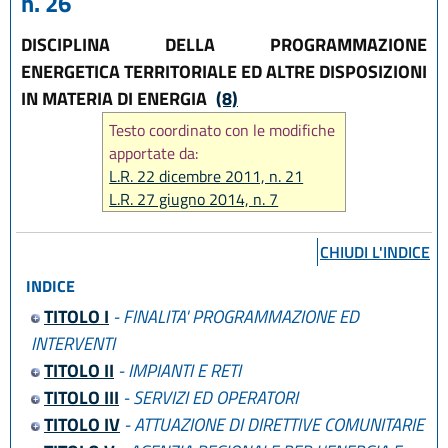
n. 26
DISCIPLINA DELLA PROGRAMMAZIONE
ENERGETICA TERRITORIALE ED ALTRE DISPOSIZIONI
IN MATERIA DI ENERGIA
(8)
Testo coordinato con le modifiche
apportate da:
L.R. 22 dicembre 2011, n. 21
L.R. 27 giugno 2014, n. 7
L.R. 30 luglio 2015, n. 13
L.R. 29 dicembre 2015, n. 22
CHIUDI L'INDICE
L.R. 30 maggio 2016, n. 9
INDICE
L.R. 18 luglio 2017, n. 14
L.R. 20 maggio 2021, n. 4
TITOLO I
- FINALITA' PROGRAMMAZIONE ED
L.R. 27 dicembre 2022, n. 23
INTERVENTI
L.R. 28 dicembre 2023, n. 17
TITOLO II
- IMPIANTI E RETI
L.R. 14 giugno 2024, n. 7
TITOLO III
- SERVIZI ED OPERATORI
TITOLO IV
- ATTUAZIONE DI DIRETTIVE COMUNITARIE