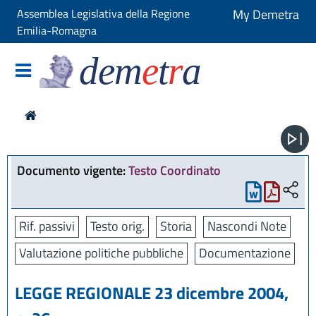
Assemblea Legislativa della Regione
My Demetra
Emilia-Romagna
dem
e
t
r
a
Documento vigente:
Testo Coordinato
Rif. passivi
Testo orig.
Storia
Nascondi Note
Valutazione politiche pubbliche
Documentazione
LEGGE REGIONALE 23 dicembre 2004,