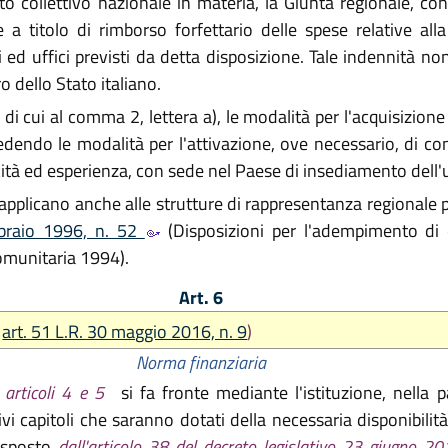
o collettivo nazionale in materia, la Giunta regionale, con 
e a titolo di rimborso forfettario delle spese relative al
i ed uffici previsti da detta disposizione. Tale indennità n
o dello Stato italiano.
i cui al comma 2, lettera a), le modalità per l'acquisizione 
prevedendo le modalità per l'attivazione, ove necessario, di 
ità ed esperienza, con sede nel Paese di insediamento dell'u
applicano anche alle strutture di rappresentanza regionale pre
bbraio 1996, n. 52
(Disposizioni per l'adempimento di o
comunitaria 1994).
Art. 6
a
art. 51 L.R. 30 maggio 2016, n. 9
)
Norma finanziaria
 articoli 4 e 5
si fa fronte mediante l'istituzione, nella p
tivi capitoli che saranno dotati della necessaria disponibili
disposto
dall'articolo 38 del decreto legislativo 23 giugno 20