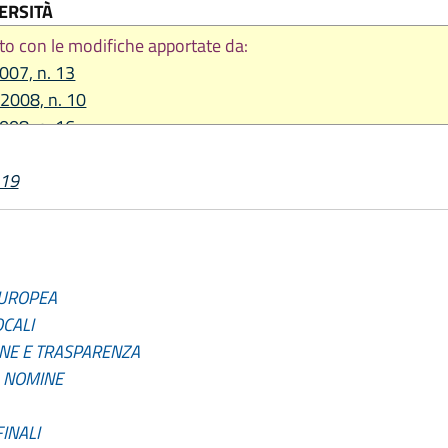
ERSITÀ
to con le modifiche apportate da:
2007, n. 13
 2008, n. 10
2008, n. 16
re 2012, n. 21
019
 2015, n. 6
 2016, n. 9
re 2018, n. 21
2019, n. 13
 EUROPEA
CALI
ONE E TRASPARENZA
. NOMINE
FINALI