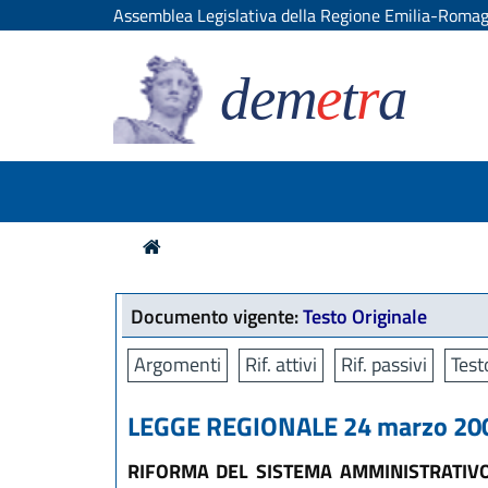
Assemblea Legislativa della Regione Emilia-Roma
dem
e
t
r
a
Documento vigente:
Testo Originale
Argomenti
Rif. attivi
Rif. passivi
Test
LEGGE REGIONALE 24 marzo 2004
RIFORMA DEL SISTEMA AMMINISTRATIVO