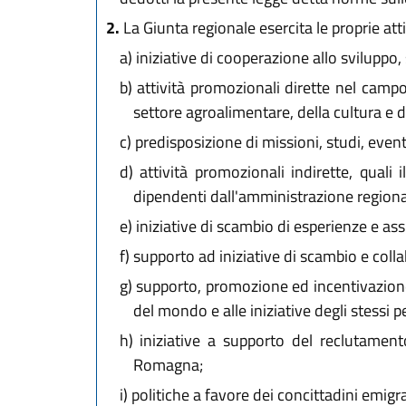
2.
La Giunta regionale esercita le proprie attiv
a)
iniziative di cooperazione allo sviluppo,
b)
attività promozionali dirette nel campo 
settore agroalimentare, della cultura e d
c)
predisposizione di missioni, studi, even
d)
attività promozionali indirette, quali 
dipendenti dall'amministrazione regionale, 
e)
iniziative di scambio di esperienze e assi
f)
supporto ad iniziative di scambio e collab
g)
supporto, promozione ed incentivazione 
del mondo e alle iniziative degli stessi p
h)
iniziative a supporto del reclutament
Romagna;
i)
politiche a favore dei concittadini emigrat