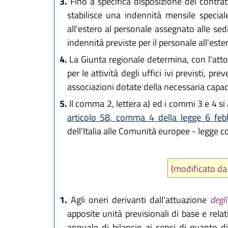
3.
Fino a specifica disposizione del contratt
stabilisce una indennità mensile special
all'estero al personale assegnato alle sed
indennità previste per il personale all'ester
4.
La Giunta regionale determina, con l'atto d
per le attività degli uffici ivi previsti, 
associazioni dotate della necessaria capac
5.
Il comma 2, lettera a) ed i commi 3 e 4 si 
articolo 58, comma 4 della legge 6 fe
dell'Italia alle Comunità europee - legge 
(modificato d
1.
Agli oneri derivanti dall'attuazione
degli
apposite unità previsionali di base e rela
annuale di bilancio ai sensi di quanto 