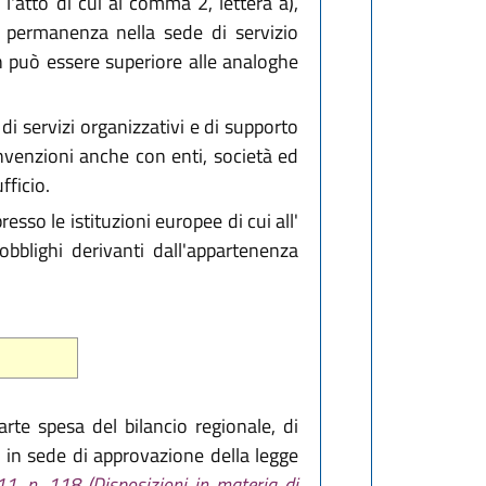
l'atto di cui al comma 2, lettera a),
la permanenza nella sede di servizio
on può essere superiore alle analoghe
di servizi organizzativi e di supporto
convenzioni anche con enti, società ed
fficio.
sso le istituzioni europee di cui all'
bblighi derivanti dall'appartenenza
arte spesa del bilancio regionale, di
tà in sede di approvazione della legge
11, n. 118 (Disposizioni in materia di