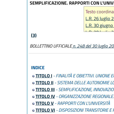
SEMPLIFICAZIONE. RAPPORTI CON L'UNIV
Testo coordina
L.R. 26 luglio 
L.R. 30 giugno
L.R. 28 luglio 
(3)
L.R. 21 dicemb
BOLLETTINO UFFICIALE
n. 248 del 30 luglio 2
L.R. 18 giugno
L.R. 30 maggio
L.R. 20 dicemb
L.R. 30 luglio 
INDICE
TITOLO I
- FINALITÀ E OBIETTIVI. UNIONE
TITOLO II
- SISTEMA DELLE AUTONOMIE LO
TITOLO III
- SEMPLIFICAZIONE, INNOVAZI
TITOLO IV
- ORGANIZZAZIONE REGIONALE
TITOLO V
- RAPPORTI CON L'UNIVERSITÀ
TITOLO VI
- DISPOSIZIONI TRANSITORIE E 