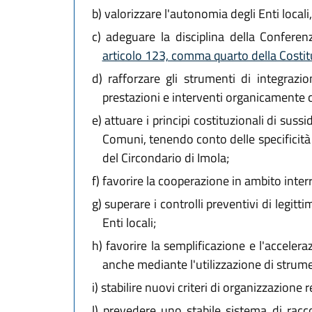
b)
valorizzare l'autonomia degli Enti locali
c)
adeguare la disciplina della Conferenz
articolo 123, comma quarto della Costi
d)
rafforzare gli strumenti di integrazion
prestazioni e interventi organicamente c
e)
attuare i principi costituzionali di suss
Comuni, tenendo conto delle specificità
del Circondario di Imola;
f)
favorire la cooperazione in ambito inter
g)
superare i controlli preventivi di legi
Enti locali;
h)
favorire la semplificazione e l'accelera
anche mediante l'utilizzazione di strume
i)
stabilire nuovi criteri di organizzazione 
l)
prevedere uno stabile sistema di raccordo