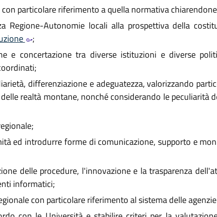
, con particolare riferimento a quella normativa chiarendone i
a Regione-Autonomie locali alla prospettiva della costitu
tuzione
;
e e concertazione tra diverse istituzioni e diverse politic
oordinati;
idiarietà, differenziazione e adeguatezza, valorizzando part
 delle realtà montane, nonché considerando le peculiarità 
regionale;
ttimità ed introdurre forme di comunicazione, supporto e mo
zione delle procedure, l'innovazione e la trasparenza dell'a
nti informatici;
regionale con particolare riferimento al sistema delle agenzie
 con le Università e stabilire criteri per la valutazione de