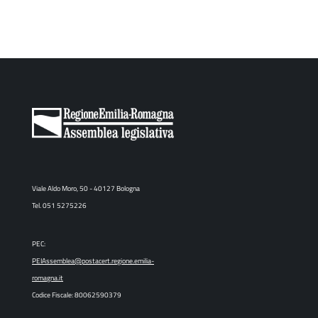
Viale Aldo Moro, 50 - 40127 Bologna
Tel. 051 5275226
PEC:
PEIAssemblea@postacert.regione.emilia-
romagna.it
Codice Fiscale: 80062590379