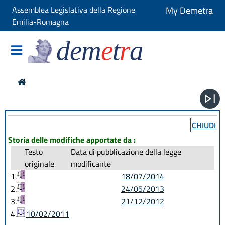
Assemblea Legislativa della Regione
My Demetra
Emilia-Romagna
dem
e
t
r
a
CHIUDI
Storia delle modifiche apportate da :
Testo
Data di pubblicazione della legge
originale
modificante
1.
18/07/2014
2.
24/05/2013
3.
21/12/2012
4.
10/02/2011