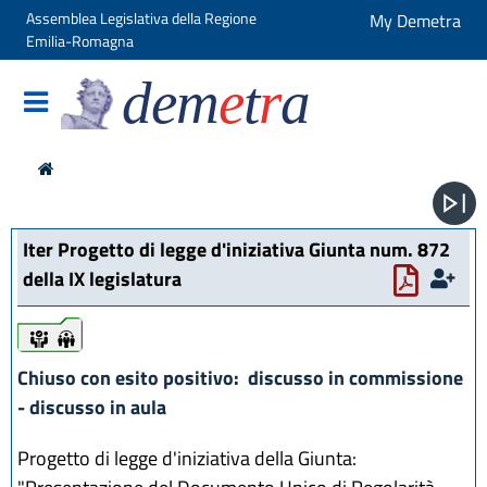
Assemblea Legislativa della Regione
My Demetra
Emilia-Romagna
dem
e
t
r
a
Iter Progetto di legge d'iniziativa Giunta num. 872
della IX legislatura
iter
iter
Chiuso con esito positivo: discusso in commissione
- discusso in aula
Progetto di legge d'iniziativa della Giunta: