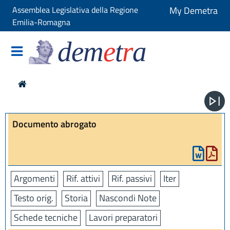
Assemblea Legislativa della Regione
My Demetra
Emilia-Romagna
dem
e
t
r
a
Documento abrogato
Argomenti
Rif. attivi
Rif. passivi
Iter
Testo orig.
Storia
Nascondi Note
Schede tecniche
Lavori preparatori