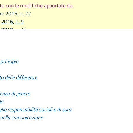
to con le modifiche apportate da:
re 2015, n. 22
 2016, n. 9
e 2018, n. 14
2019, n. 15
re 2020 n. 11
 2021, n. 4
principio
 2024, n. 7
2025, n. 9
to delle differenze
2026, n. 9
lenza di genere
le
lle responsabilità sociali e di cura
nella comunicazione