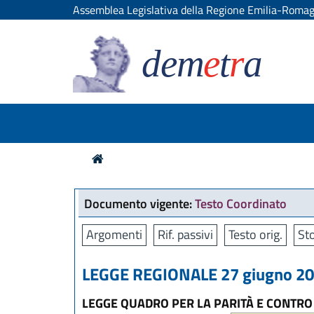
Assemblea Legislativa della Regione Emilia-Roma
dem
e
t
r
a
Documento vigente:
Testo Coordinato
Argomenti
Rif. passivi
Testo orig.
Sto
LEGGE REGIONALE 27 giugno 201
LEGGE QUADRO PER LA PARITÀ E CONTRO 