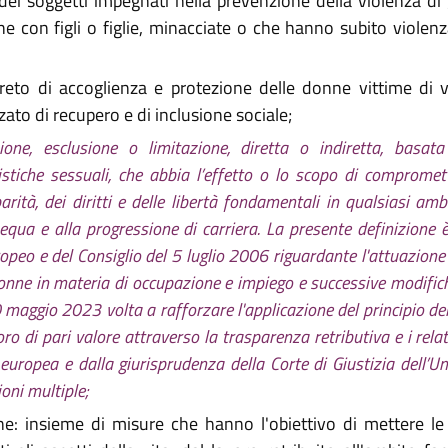
 dei soggetti impegnati nella prevenzione della violenza d
he con figli o figlie, minacciate o che hanno subito viole
reto di accoglienza e protezione delle donne vittime di vi
to di recupero e di inclusione sociale;
ione, esclusione o limitazione, diretta o indiretta, basata 
stiche sessuali, che abbia l’effetto o lo scopo di compromett
parità, dei diritti e delle libertà fondamentali in qualsiasi am
 equa e alla progressione di carriera. La presente definizione
o e del Consiglio del 5 luglio 2006 riguardante l'attuazione d
donne in materia di occupazione e impiego e successive modific
maggio 2023 volta a rafforzare l'applicazione del principio dell
o di pari valore attraverso la trasparenza retributiva e i relat
 europea e dalla giurisprudenza della Corte di Giustizia dell’U
oni multiple;
one: insieme di misure che hanno l'obiettivo di mettere le