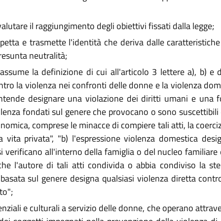
valutare il raggiungimento degli obiettivi fissati dalla legge;
petta e trasmette l'identità che deriva dalle caratteristiche
resunta neutralità;
ssume la definizione di cui all'articolo 3 lettere a), b) e
ntro la violenza nei confronti delle donne e la violenza dom
intende designare una violazione dei diritti umani e una 
olenza fondati sul genere che provocano o sono suscettibili
onomica, comprese le minacce di compiere tali atti, la coerciz
la vita privata", "b) l'espressione violenza domestica design
verificano all'interno della famiglia o del nucleo familiare 
e l'autore di tali atti condivida o abbia condiviso la ste
 basata sul genere designa qualsiasi violenza diretta cont
to";
enziali e culturali a servizio delle donne, che operano attrav