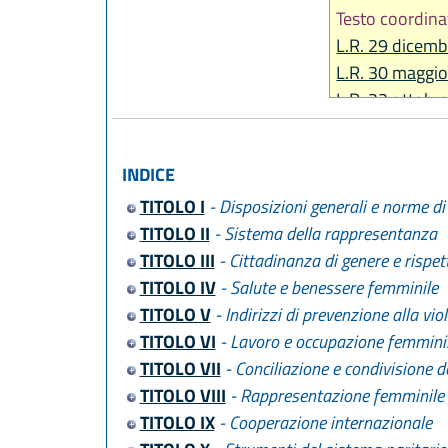
Testo coordina
L.R. 29 dicemb
L.R. 30 maggio
L.R. 22 ottobr
L.R. 1 agosto 
L.R. 29 dicemb
INDICE
L.R. 20 maggio
TITOLO I
- Disposizioni generali e norme di 
L.R. 14 giugno
TITOLO II
- Sistema della rappresentanza
L.R. 25 luglio 
TITOLO III
- Cittadinanza di genere e rispet
L.R. 28 luglio 
TITOLO IV
- Salute e benessere femminile
TITOLO V
- Indirizzi di prevenzione alla vio
TITOLO VI
- Lavoro e occupazione femmini
TITOLO VII
- Conciliazione e condivisione de
TITOLO VIII
- Rappresentazione femminile 
TITOLO IX
- Cooperazione internazionale