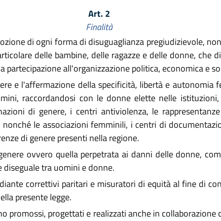
Art. 2
Finalità
zione di ogni forma di disuguaglianza pregiudizievole, non
rticolare delle bambine, delle ragazze e delle donne, che di f
iva partecipazione all'organizzazione politica, economica e so
re e l'affermazione della specificità, libertà e autonomia 
ini, raccordandosi con le donne elette nelle istituzioni, l
azioni di genere, i centri antiviolenza, le rappresentanz
, nonché le associazioni femminili, i centri di documentazion
renze di genere presenti nella regione.
genere ovvero quella perpetrata ai danni delle donne, com
re diseguale tra uomini e donne.
ante correttivi paritari e misuratori di equità al fine di co
della presente legge.
no promossi, progettati e realizzati anche in collaborazione co