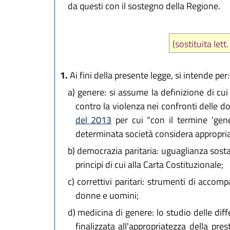
da questi con il sostegno della Regione.
(sostituita let
1.
Ai fini della presente legge, si intende per:
a)
genere: si assume la definizione di cui 
contro la violenza nei confronti delle d
del 2013
per cui "con il termine 'gener
determinata società considera appropria
b)
democrazia paritaria: uguaglianza sostan
principi di cui alla Carta Costituzionale;
c)
correttivi paritari: strumenti di accom
donne e uomini;
d)
medicina di genere: lo studio delle diffe
finalizzata all'appropriatezza della pre