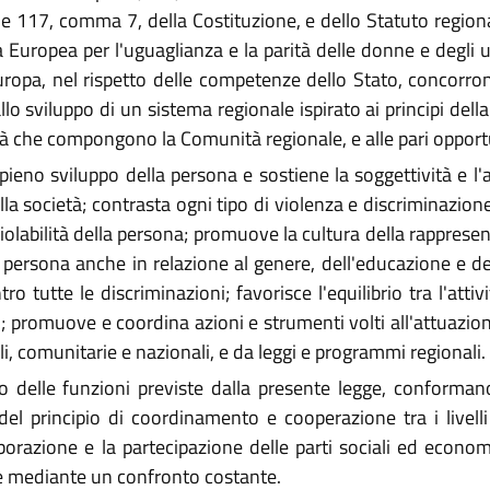
, 51 e 117, comma 7, della Costituzione, e dello Statuto regi
rta Europea per l'uguaglianza e la parità delle donne e degli
ropa, nel rispetto delle competenze dello Stato, concorron
llo sviluppo di un sistema regionale ispirato ai principi dell
sità che compongono la Comunità regionale, e alle pari opport
ieno sviluppo della persona e sostiene la soggettività e 
società; contrasta ogni tipo di violenza e discriminazione d
nviolabilità della persona; promuove la cultura della rapprese
persona anche in relazione al genere, dell'educazione e del
ro tutte le discriminazioni; favorisce l'equilibrio tra l'attiv
; promuove e coordina azioni e strumenti volti all'attuazion
, comunitarie e nazionali, e da leggi e programmi regionali.
zio delle funzioni previste dalla presente legge, conforman
o del principio di coordinamento e cooperazione tra i livel
aborazione e la partecipazione delle parti sociali ed econom
ere mediante un confronto costante.