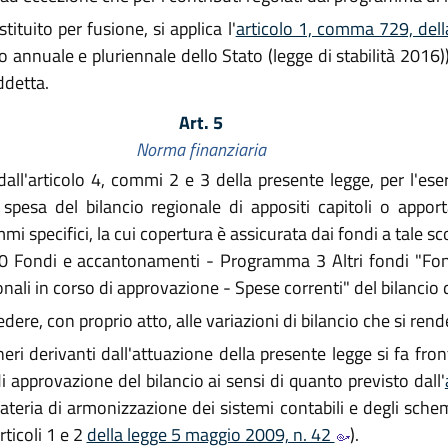
ituito per fusione, si applica l'
articolo 1, comma 729, del
o annuale e pluriennale dello Stato (legge di stabilità 2016))
ddetta.
Art. 5
Norma finanziaria
all'articolo 4, commi 2 e 3 della presente legge, per l'ese
 spesa del bilancio regionale di appositi capitoli o appor
mmi specifici, la cui copertura è assicurata dai fondi a tale 
 20 Fondi e accantonamenti - Programma 3 Altri fondi "Fond
onali in corso di approvazione - Spese correnti" del bilancio
ere, con proprio atto, alle variazioni di bilancio che si ren
neri derivanti dall'attuazione della presente legge si fa fron
 approvazione del bilancio ai sensi di quanto previsto dall'
teria di armonizzazione dei sistemi contabili e degli schemi
rticoli 1 e 2
della legge 5 maggio 2009, n. 42
).