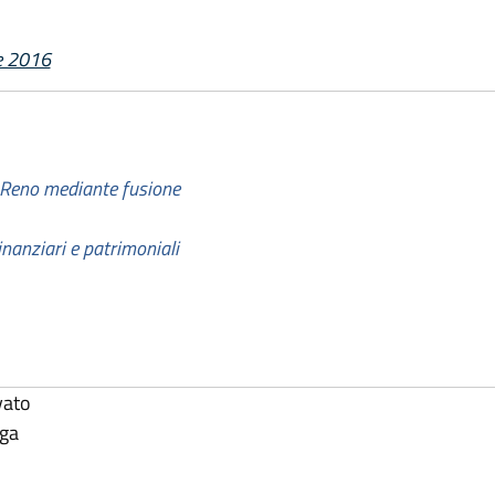
e 2016
l Reno mediante fusione
inanziari e patrimoniali
vato
lga