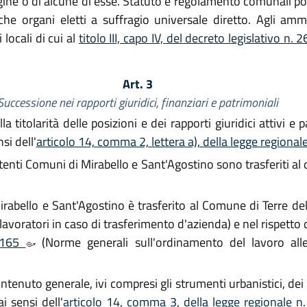
rigine o di alcune di esse. Statuto e regolamento comunali p
e organi eletti a suffragio universale diretto. Agli ammin
 locali di cui al
titolo III, capo IV, del decreto legislativo n.
Art. 3
Successione nei rapporti giuridici, finanziari e patrimoniali
titolarità delle posizioni e dei rapporti giuridici attivi e p
si dell'
articolo 14, comma 2, lettera a), della legge regional
stenti Comuni di Mirabello e Sant'Agostino sono trasferiti 
rabello e Sant'Agostino è trasferito al Comune di Terre del
lavoratori in caso di trasferimento d'azienda) e nel rispetto 
. 165
(Norme generali sull'ordinamento del lavoro all
contenuto generale, ivi compresi gli strumenti urbanistici, d
i sensi dell'
articolo 14, comma 3, della legge regionale n