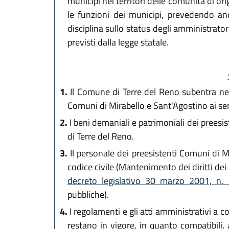
municipi nei territori delle comunità di o
le funzioni dei municipi, prevedendo anch
disciplina sullo status degli amministratori
previsti dalla legge statale.
1.
Il Comune di Terre del Reno subentra nella 
Comuni di Mirabello e Sant'Agostino ai sen
2.
I beni demaniali e patrimoniali dei preesi
di Terre del Reno.
3.
Il personale dei preesistenti Comuni di Mi
codice civile (Mantenimento dei diritti dei 
decreto legislativo 30 marzo 2001, n
pubbliche).
4.
I regolamenti e gli atti amministrativi a 
restano in vigore, in quanto compatibili, a