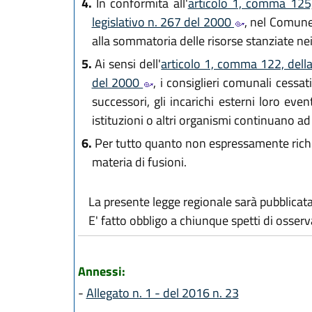
4.
In conformità all'
articolo 1, comma 125,
legislativo n. 267 del 2000
, nel Comune 
alla sommatoria delle risorse stanziate nei
5.
Ai sensi dell'
articolo 1, comma 122, dell
del 2000
, i consiglieri comunali cessa
successori, gli incarichi esterni loro eve
istituzioni o altri organismi continuano ad
6.
Per tutto quanto non espressamente richiama
materia di fusioni.
La presente legge regionale sarà pubblicata 
E' fatto obbligo a chiunque spetti di osse
Annessi:
-
Allegato n. 1 - del 2016 n. 23