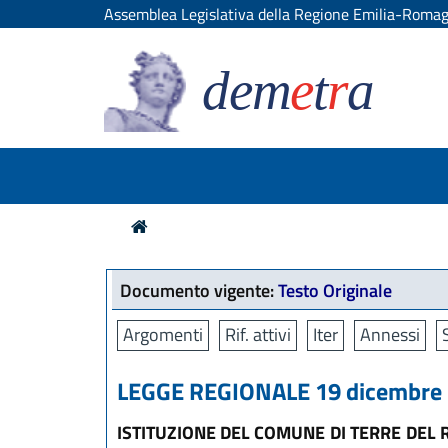
Assemblea Legislativa della Regione Emilia-Roma
dem
e
t
r
a
Documento vigente:
Testo Originale
Argomenti
Rif. attivi
Iter
Annessi
LEGGE REGIONALE 19 dicembre 2
ISTITUZIONE DEL COMUNE DI TERRE DEL 