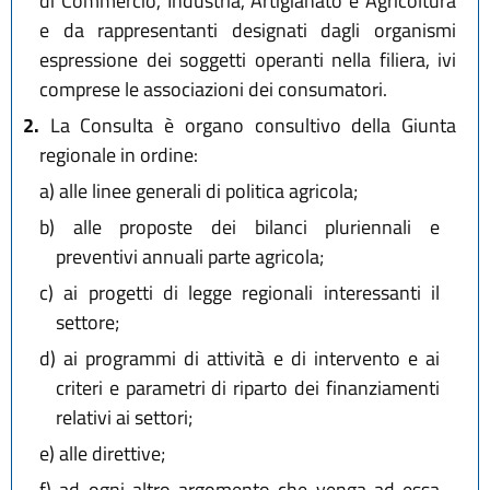
di Commercio, Industria, Artigianato e Agricoltura
e da rappresentanti designati dagli organismi
espressione dei soggetti operanti nella filiera, ivi
comprese le associazioni dei consumatori.
2.
La Consulta è organo consultivo della Giunta
regionale in ordine:
a)
alle linee generali di politica agricola;
b)
alle proposte dei bilanci pluriennali e
preventivi annuali parte agricola;
c)
ai progetti di legge regionali interessanti il
settore;
d)
ai programmi di attività e di intervento e ai
criteri e parametri di riparto dei finanziamenti
relativi ai settori;
e)
alle direttive;
f)
ad ogni altro argomento che venga ad essa