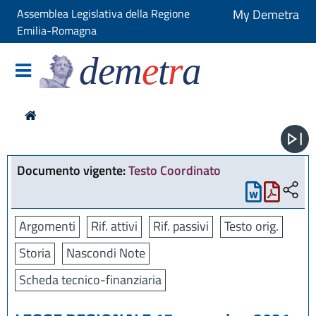
Assemblea Legislativa della Regione
My Demetra
Emilia-Romagna
dem
e
t
r
a
Documento vigente:
Testo Coordinato
Argomenti
Rif. attivi
Rif. passivi
Testo orig.
Storia
Nascondi Note
Scheda tecnico-finanziaria