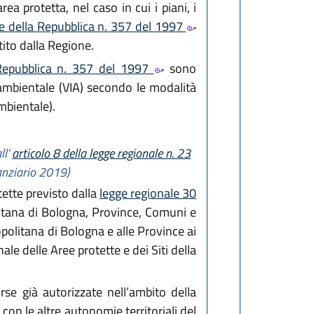
ea protetta, nel caso in cui i piani, i
e della Repubblica n. 357 del 1997
stito dalla Regione.
 Repubblica n. 357 del 1997
sono
 ambientale (VIA) secondo le modalità
bientale).
ll’
articolo 8 della legge regionale n. 23
nanziario 2019)
tette previsto dalla
legge regionale 30
litana di Bologna, Province, Comuni e
opolitana di Bologna e alle Province ai
le delle Aree protette e dei Siti della
rse già autorizzate nell’ambito della
con le altre autonomie territoriali del