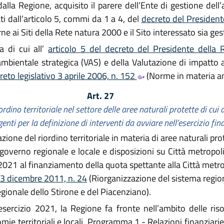
la Regione, acquisito il parere dell’Ente di gestione dell’ar
ati dall’articolo 5, commi da 1 a 4, del
decreto del President
erne ai Siti della Rete natura 2000 e il Sito interessato sia ge
 di cui all’
articolo 5 del decreto del Presidente della
ambientale strategica (VAS) e della Valutazione di impatto
eto legislativo 3 aprile 2006, n. 152
(Norme in materia am
Art. 27
ordino territoriale nel settore delle aree naturali protette di cui a
enti per la definizione di interventi da avviare nell’esercizio fi
zione del riordino territoriale in materia di aree naturali pro
governo regionale e locale e disposizioni su Città metropo
l 2021 al finanziamento della quota spettante alla Città metr
 23 dicembre 2011, n. 24
(Riorganizzazione del sistema regiona
gionale dello Stirone e del Piacenziano).
sercizio 2021, la Regione fa fronte nell’ambito delle riso
ie territoriali e locali, Programma 1 - Relazioni finanziarie 