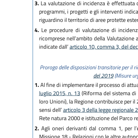
3.
La valutazione di incidenza è effettuata dal
programmi, i progetti e gli interventi indic
riguardino il territorio di aree protette est
4.
Le procedure di valutazione di incidenza
ricomprese nell’ambito della Valutazione 
indicate dall’
articolo 10, comma 3, del decr
Proroga delle disposizioni transitorie per il ri
del 2019
(Misure urg
1.
Al fine di implementare il processo di attua
luglio 2015, n. 13
(Riforma del sistema di 
loro Unioni), la Regione contribuisce per i
sensi dell’
articolo 3 della legge regionale
Rete natura 2000 e istituzione del Parco re
2.
Agli oneri derivanti dal comma 1, per l’e
Missione 18 - Relazioni con le altre autonom