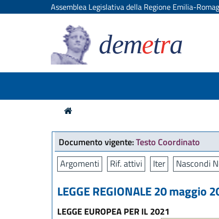
Assemblea Legislativa della Regione Emilia-Roma
dem
e
t
r
a
Documento vigente:
Testo Coordinato
Argomenti
Rif. attivi
Iter
Nascondi N
LEGGE REGIONALE 20 maggio 202
LEGGE EUROPEA PER IL 2021