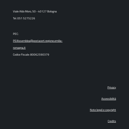
Viale Aldo Moro, 50 - 40127 Bologna
Tel. 051 5275226
PEC:
PEIAssemblea@postacert.regione.emilia-
romagna.it
Codice Fiscale: 80062590379
Privacy
Accessibilità
Note legali e copyright
Credits