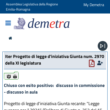
Assemblea Legislativa della Regione
My Demetra
Emilia-Romagna
dem
e
t
r
a
Iter Progetto di legge d'iniziativa Giunta num. 2970
della XI legislatura
iter
iter
Chiuso con esito positivo: discusso in commissione
- discusso in aula
Progetto di legge d'iniziativa Giunta recante: "Legge