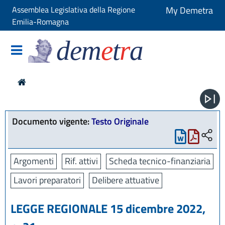
Assemblea Legislativa della Regione
My Demetra
Emilia-Romagna
dem
e
t
r
a
Documento vigente:
Testo Originale
Argomenti
Rif. attivi
Scheda tecnico-finanziaria
Lavori preparatori
Delibere attuative
LEGGE REGIONALE 15 dicembre 2022,