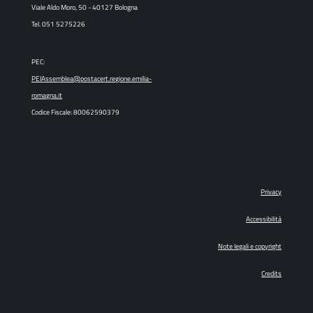
Viale Aldo Moro, 50 - 40127 Bologna
Tel. 051 5275226
PEC:
PEIAssemblea@postacert.regione.emilia-
romagna.it
Codice Fiscale: 80062590379
Privacy
Accessibilità
Note legali e copyright
Credits