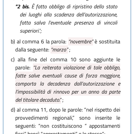
"2 bis.
È fatto obbligo di ripristino dello stato
dei luoghi alla scadenza dell’autorizzazione,
fatta salva l’eventuale presenza di vincoli
superiori.";
b)
al comma 6 la parola:
“novembre”
è sostituita
dalla seguente:
“marzo”
;
c)
alla fine del comma 10 sono aggiunte le
parole:
“La reiterata violazione di tale obbligo,
fatte salve eventuali cause di forza maggiore,
comporta la decadenza dall’autorizzazione e
l’impossibilità di rinnovo per un anno da parte
del titolare decaduto.”
;
d)
al comma 11, dopo le parole: “nel rispetto dei
provvedimenti regionali,” sono inserite le
seguenti: “non costituiscono “ appostamenti
fissi” bensì “apprestamenti” e le stesse”;