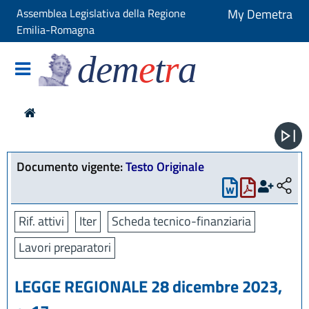
Assemblea Legislativa della Regione
My Demetra
Emilia-Romagna
dem
e
t
r
a
Documento vigente:
Testo Originale
Rif. attivi
Iter
Scheda tecnico-finanziaria
Lavori preparatori
LEGGE REGIONALE 28 dicembre 2023,