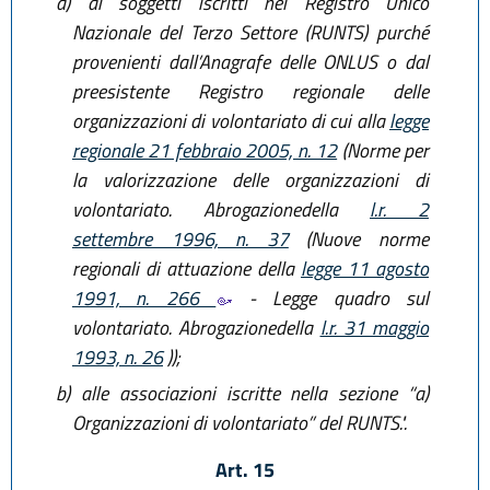
a)
ai soggetti iscritti nel Registro Unico
Nazionale del Terzo Settore (RUNTS) purché
provenienti dall’Anagrafe delle ONLUS o dal
preesistente Registro regionale delle
organizzazioni di volontariato di cui alla
legge
regionale 21 febbraio 2005, n. 12
(Norme per
la valorizzazione delle organizzazioni di
volontariato. Abrogazionedella
l.r. 2
settembre 1996, n. 37
(Nuove norme
regionali di attuazione della
legge 11 agosto
1991, n. 266
- Legge quadro sul
volontariato. Abrogazionedella
l.r. 31 maggio
1993, n. 26
));
b)
alle associazioni iscritte nella sezione “a)
Organizzazioni di volontariato” del RUNTS.".
Art. 15