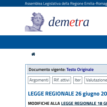
Assemblea Legislativa della Regione Emilia-Roma
dem
e
t
r
a
Documento vigente:
Testo Originale
Argomenti
Rif. attivi
Iter
Valutazione
LEGGE REGIONALE 26 giugno 202
MODIFICHE ALLA
LEGGE REGIONALE 18 GI