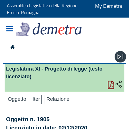
Assemblea Legislativa della Regione
My Demetra
Emilia-Romagna
dem
e
t
r
a
Legislatura XI - Progetto di legge
(testo
licenziato)
Oggetto
Iter
Relazione
Oggetto n. 1905
Licenziato in data: 02/12/2020