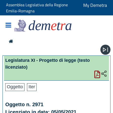
Assemblea Legislativa della Regione
My Demetra
Emilia-Romagna
dem
e
t
r
a
Legislatura XI - Progetto di legge
(testo
licenziato)
Oggetto
Iter
Oggetto n. 2971
Licenziato in data: 05/05/2021