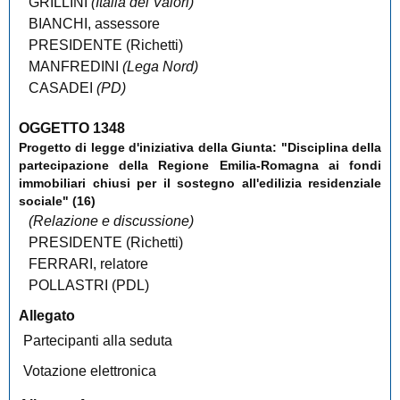
GRILLINI
(Italia dei Valori)
BIANCHI
,
assessore
PRESIDENTE (
Richetti
)
MANFREDINI
(Lega Nord)
CASADEI
(PD)
OGGETTO
1348
Progetto di legge
d'iniziativa della Giunta: "
Disciplina della
partecipazione della Regione Emilia-Romagna ai fondi
immobiliari chiusi per il sostegno all'edilizia residenziale
sociale
" (16)
(Relazione e discussione)
PRESIDENTE (
Richetti
)
FERRARI
,
relatore
POLLASTRI
(PDL)
Allegato
Partecipanti alla seduta
Votazione elettronica