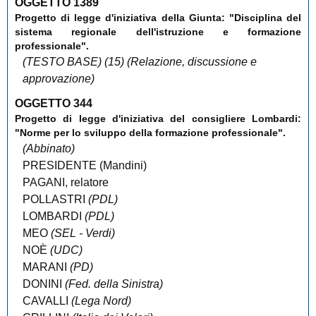
OGGETTO
1389
Progetto di legge
d'iniziativa della Giunta: "
Disciplina del
sistema regionale dell'istruzione e formazione
professionale
".
(TESTO BASE)
(15)
(Relazione, discussione e
approvazione)
OGGETTO
344
Progetto di legge
d'iniziativa del consigliere Lombardi:
"
Norme per lo sviluppo della formazione professionale
"
.
(Abbinato)
PRESIDENTE (
Mandini
)
PAGANI
,
relatore
POLLASTRI
(PDL)
LOMBARDI
(PDL)
MEO
(SEL - Verdi)
NOÈ
(UDC)
MARANI
(PD)
DONINI
(Fed. della Sinistra)
CAVALLI
(Lega Nord)