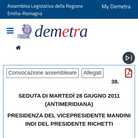
Assemblea Legislativa della Regione
My Demetra
Emilia-Romagna
dem
e
t
r
a
Convocazione assembleare
Allegati
38
.
SEDUTA DI MARTED
Ì
28 GIUGNO 2011
(
ANTIMERIDIANA
)
PRESIDENZA DEL VICEPRESIDENTE MANDINI
INDI DEL PRESIDENTE RICHETTI