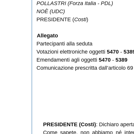
POLLASTRI
(Forza Italia - PDL)
NOÈ
(UDC)
PRESIDENTE (
Costi
)
Allegato
Partecipanti alla seduta
Votazioni elettroniche oggetti
5470
-
538
Emendamenti agli oggetti
5470
-
5389
Comunicazione prescritta dall’articolo 6
PRESIDENTE (Costi)
: Dichiaro apert
Come sapete, non abbiamo né interr