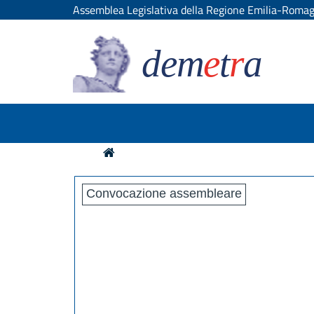
Assemblea Legislativa della Regione Emilia-Roma
dem
e
t
r
a
Convocazione assembleare