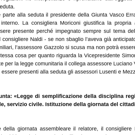
seduta.
arte alla seduta il presidente della Giunta Vasco Errani
nterno. La consigliera Moriconi giustifica la propria
ssere presente perché impegnato sempre sul tema del p
consigliere Naldi - se non sbaglio l’aveva già anticipat
miliari, l’assessore Gazzolo si scusa ma non potrà esse
a stessa cosa per quanto riguarda la Vicepresidente Simo
 per la legge comunitaria il collega assessore Luciano 
ssere presenti alla seduta gli assessori Lusenti e Mezzett
iunta: «Legge di semplificazione della disciplina reg
servizio civile. Istituzione della giornata del cittad
e della giornata assembleare il relatore, il consiglier