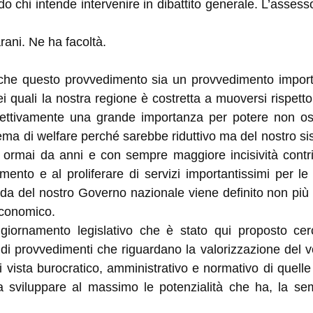
do chi intende intervenire in dibattito generale. L’asse
rani. Ne ha facoltà.
 che questo provvedimento sia un provvedimento importa
 nei quali la nostra regione è costretta a muoversi rispett
fettivamente una grande importanza per potere non ost
tema di
welfare
perché sarebbe riduttivo ma del nostro sis
he ormai da anni e con sempre maggiore incisività contri
mento e al proliferare di servizi importantissimi per 
da del nostro Governo nazionale viene definito non più 
economico.
giornamento legislativo che è stato qui proposto cerca
di provvedimenti che riguardano la valorizzazione del vol
di vista burocratico, amministrativo e normativo di quel
sviluppare al massimo le potenzialità che ha, la semp