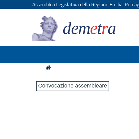
Assemblea Legislativa della Regione Emilia-Roma
dem
e
t
r
a
Convocazione assembleare