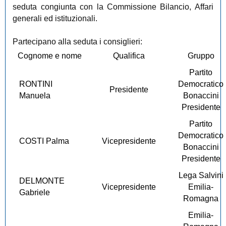
seduta congiunta
con la Commissione Bilancio, Affari
generali ed istituzionali.
Partecipano alla seduta i consiglieri:
Cognome e nome
Qualifica
Gruppo
Partito
RONTINI
Democratico
Presidente
Manuela
Bonaccini
Presidente
Partito
Democratico
COSTI Palma
Vicepresidente
Bonaccini
Presidente
Lega Salvini
DELMONTE
Vicepresidente
Emilia-
Gabriele
Romagna
Emilia-