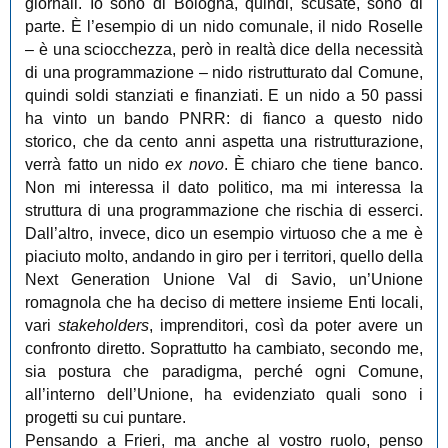
giornali. Io sono di Bologna, quindi, scusate, sono di
parte. È l’esempio di un nido comunale, il nido Roselle
– è una sciocchezza, però in realtà dice della necessità
di una programmazione – nido ristrutturato dal Comune,
quindi soldi stanziati e finanziati. E un nido a 50 passi
ha vinto un bando PNRR: di fianco a questo nido
storico, che da cento anni aspetta una ristrutturazione,
verrà fatto un nido
ex novo
. È chiaro che tiene banco.
Non mi interessa il dato politico, ma mi interessa la
struttura di una programmazione che rischia di esserci.
Dall’altro, invece, dico un esempio virtuoso che a me è
piaciuto molto, andando in giro per i territori, quello della
Next Generation Unione Val di Savio, un’Unione
romagnola che ha deciso di mettere insieme Enti locali,
vari
stakeholders
, imprenditori, così da poter avere un
confronto diretto. Soprattutto ha cambiato, secondo me,
sia postura che paradigma, perché ogni Comune,
all’interno dell’Unione, ha evidenziato quali sono i
progetti su cui puntare.
Pensando a Frieri, ma anche al vostro ruolo, penso