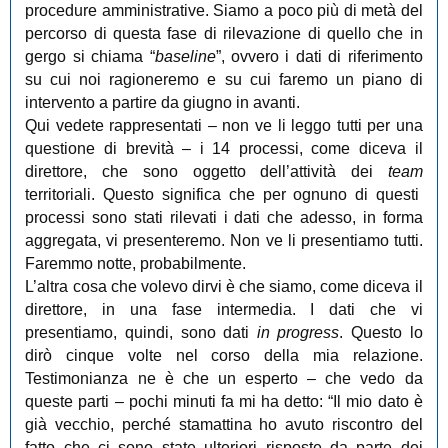
procedure amministrative. Siamo a poco più di metà del
percorso di questa fase di rilevazione di quello che in
gergo si chiama “
baseline
”, ovvero i dati di riferimento
su cui noi ragioneremo e su cui faremo un piano di
intervento a partire da giugno in avanti.
Qui vedete rappresentati ‒ non ve li leggo tutti per una
questione di brevità ‒ i 14 processi, come diceva il
direttore, che sono oggetto dell’attività dei
team
territoriali. Questo significa che per ognuno di questi
processi sono stati rilevati i dati che adesso, in forma
aggregata, vi presenteremo. Non ve li presentiamo tutti.
Faremmo notte, probabilmente.
L’altra cosa che volevo dirvi è che siamo, come diceva il
direttore, in una fase intermedia. I dati che vi
presentiamo, quindi, sono dati
in progress
. Questo lo
dirò cinque volte nel corso della mia relazione.
Testimonianza ne è che un esperto ‒ che vedo da
queste parti ‒ pochi minuti fa mi ha detto: “Il mio dato è
già vecchio, perché stamattina ho avuto riscontro del
fatto che ci sono state ulteriori risposte da parte dei