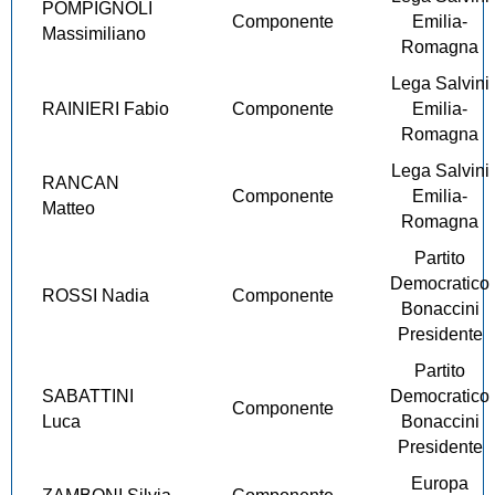
POMPIGNOLI
Componente
Emilia-
Massimiliano
Romagna
Lega Salvini
RAINIERI Fabio
Componente
Emilia-
Romagna
Lega Salvini
RANCAN
Componente
Emilia-
Matteo
Romagna
Partito
Democratico
ROSSI Nadia
Componente
Bonaccini
Presidente
Partito
SABATTINI
Democratico
Componente
Luca
Bonaccini
Presidente
Europa