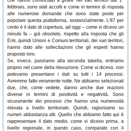
che hanno cominciato a girare nei vari territori dal 1°
febbraio, sono stati accolti e come in termini di risposta
alle numerose domande che sono state poste per
popolare questa piattaforma, sostanzialmente. L’87 per
cento è il dato di copertura, ad oggi ‒ come vi dicevo un
minuto fa ‒ già obsoleto, rispetto alla risposta che gli
Enti, quindi Unioni e Comuni territoriali, dei vari territori,
hanno dato alle sollecitazioni che gli esperti hanno
proposto loro.
Se, invece, passiamo alla seconda tabella, entriamo
proprio nel cuore della rilevazione. Come vi dicevo, non
potevamo presentarvi i dati su tutti i 14 processi.
Avremmo fatto veramente notte. Ne abbiamo selezionati
due, che, come vedete, danno anche due reazioni
diverse in termini di positività e negatività. Sono
sicuramente dei processi che hanno una numerosità
elevata a livello territoriale. Quindi, ragioniamo su
numeri abbastanza alti. Quello che abbiamo fatto qui è
rappresentare il dato medio, come vi dicevo prima, a
livello regionale, in questo caso, comparato con il