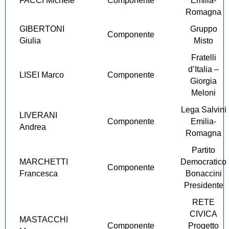
FACCI Michele
Componente
Emilia-
Romagna
GIBERTONI
Gruppo
Componente
Giulia
Misto
Fratelli
d’Italia –
LISEI Marco
Componente
Giorgia
Meloni
Lega Salvini
LIVERANI
Componente
Emilia-
Andrea
Romagna
Partito
MARCHETTI
Democratico
Componente
Francesca
Bonaccini
Presidente
RETE
CIVICA
MASTACCHI
Componente
Progetto