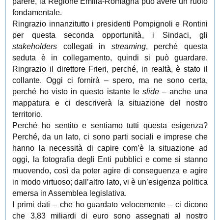
parere, la Regione Emilia-Romagna può avere un ruolo
fondamentale.
Ringrazio innanzitutto i presidenti Pompignoli e Rontini
per questa seconda opportunità, i Sindaci, gli
stakeholders
collegati in
streaming
, perché questa
seduta è in collegamento, quindi si può guardare.
Ringrazio il direttore Frieri, perché, in realtà, è stato il
collante. Oggi ci fornirà ‒ spero, ma ne sono certa,
perché ho visto in questo istante le
slide
‒ anche una
mappatura e ci descriverà la situazione del nostro
territorio.
Perché ho sentito e sentiamo tutti questa esigenza?
Perché, da un lato, ci sono parti sociali e imprese che
hanno la necessità di capire com’è la situazione ad
oggi, la fotografia degli Enti pubblici e come si stanno
muovendo, così da poter agire di conseguenza e agire
in modo virtuoso; dall’altro lato, vi è un’esigenza politica
emersa in Assemblea legislativa.
I primi dati ‒ che ho guardato velocemente ‒ ci dicono
che 3,83 miliardi di euro sono assegnati al nostro