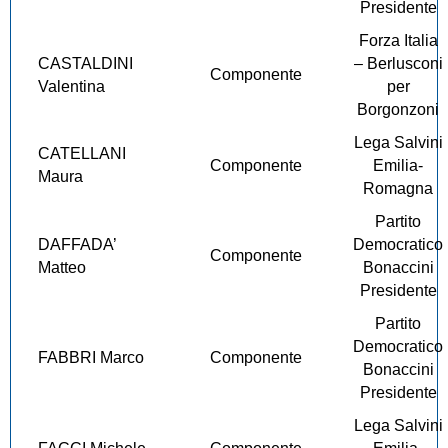
Presidente
Forza Italia
CASTALDINI
– Berlusconi
Componente
Valentina
per
Borgonzoni
Lega Salvini
CATELLANI
Componente
Emilia-
Maura
Romagna
Partito
DAFFADA’
Democratico
Componente
Matteo
Bonaccini
Presidente
Partito
Democratico
FABBRI Marco
Componente
Bonaccini
Presidente
Lega Salvini