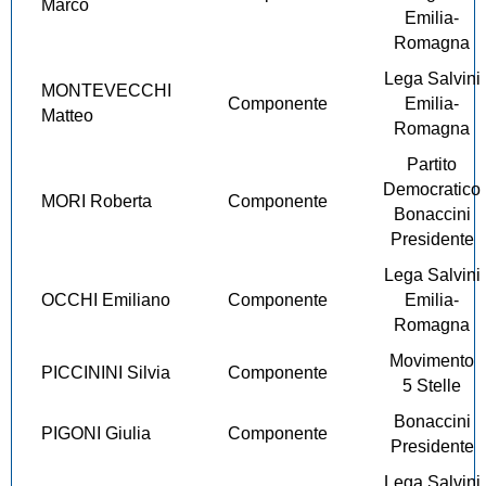
Marco
Emilia-
Romagna
Lega Salvini
MONTEVECCHI
Componente
Emilia-
Matteo
Romagna
Partito
Democratico
MORI Roberta
Componente
Bonaccini
Presidente
Lega Salvini
OCCHI Emiliano
Componente
Emilia-
Romagna
Movimento
PICCININI Silvia
Componente
5 Stelle
Bonaccini
PIGONI Giulia
Componente
Presidente
Lega Salvini