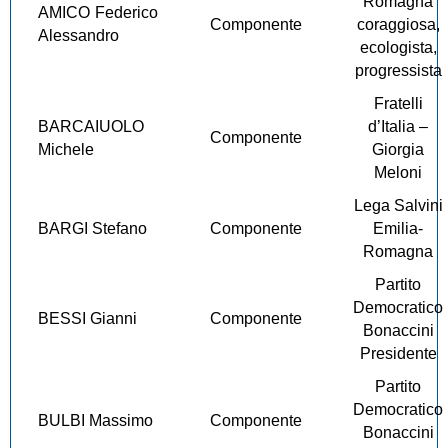
Romagna
AMICO Federico
Componente
coraggiosa,
Alessandro
ecologista,
progressista
Fratelli
BARCAIUOLO
d’Italia –
Componente
Michele
Giorgia
Meloni
Lega Salvini
BARGI Stefano
Componente
Emilia-
Romagna
Partito
Democratico
BESSI Gianni
Componente
Bonaccini
Presidente
Partito
Democratico
BULBI Massimo
Componente
Bonaccini