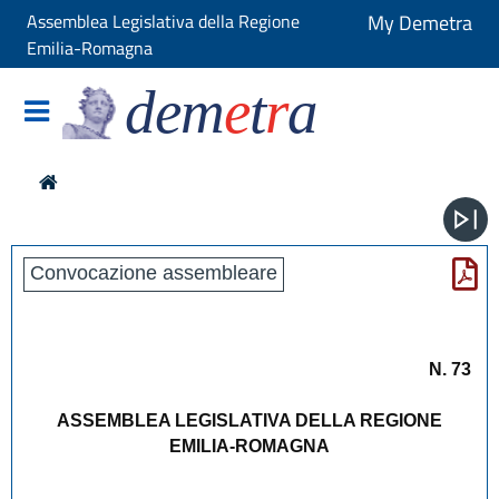
Assemblea Legislativa della Regione
My Demetra
Emilia-Romagna
dem
e
t
r
a
Convocazione assembleare
N. 73
ASSEMBLEA LEGISLATIVA DELLA REGIONE
EMILIA-ROMAGNA
_____________