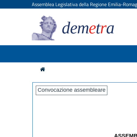
Assemblea Legislativa della Regione Emilia-Roma
dem
e
t
r
a
Convocazione assembleare
ASSEMB