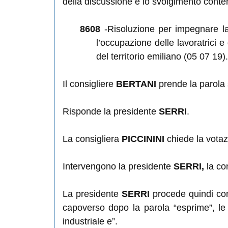
della discussione e lo svolgimento cont
8608
-Risoluzione per impegnare la
l’occupazione delle lavoratrici e 
del territorio emiliano (05 07 19)
Il consigliere
BERTANI
prende la parola s
Risponde la presidente
SERRI
.
La consigliera
PICCININI
chiede la votaz
Intervengono la presidente
SERRI,
la co
La presidente
SERRI
procede quindi con 
capoverso dopo la parola “esprime”, le s
industriale e”.