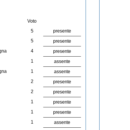
Voto
5
presente
5
presente
gna
4
presente
1
assente
gna
1
assente
2
presente
2
presente
1
presente
1
presente
1
assente