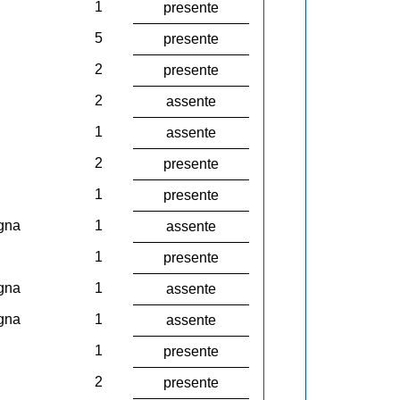
1
presente
5
presente
2
presente
2
assente
1
assente
2
presente
1
presente
gna
1
assente
1
presente
gna
1
assente
gna
1
assente
1
presente
2
presente