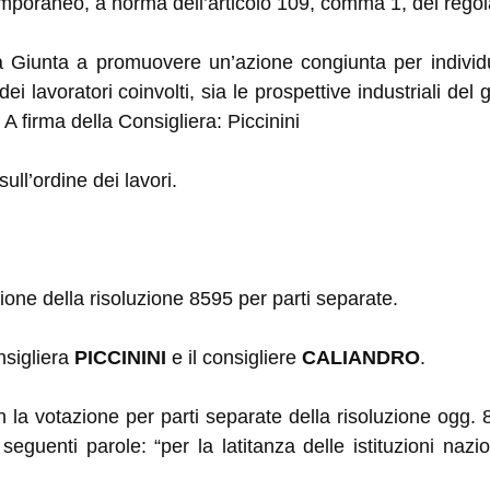
emporaneo, a norma dell’articolo 109, comma 1, del rego
 Giunta a promuovere un’azione congiunta per individu
dei lavoratori coinvolti, sia le prospettive industriali de
. A firma della Consigliera: Piccinini
ull’ordine dei lavori.
ione della risoluzione 8595 per parti separate.
nsigliera
PICCININI
e il consigliere
CALIANDRO
.
la votazione per parti separate della risoluzione ogg. 
eguenti parole: “per la latitanza delle istituzioni nazi