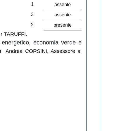
1
assente
3
assente
2
presente
or TARUFFI.
ano energetico, economia verde e
ca;
Andrea CORSINI, Assessore al