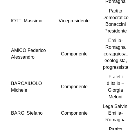
Romagna
Partito
Democratico
IOTTI Massimo
Vicepresidente
Bonaccini
Presidente
Emilia-
Romagna
AMICO Federico
Componente
coraggiosa,
Alessandro
ecologista,
progressista
Fratelli
BARCAIUOLO
d’Italia –
Componente
Michele
Giorgia
Meloni
Lega Salvini
BARGI Stefano
Componente
Emilia-
Romagna
Partito