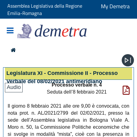
Assemblea Legislativa della Regione
My Demetra
Emilia-Romagna
dem
e
t
r
a
Legislatura XI - Commissione II - Processo
Verbale del 08/02/2021 antimeridiano
Processo verbale n. 4
Audio
Seduta dell’8 febbraio 2021
Il giorno 8 febbraio 2021 alle ore 9,00 è convocata, con
nota prot. n. AL/2021/2799 del 02/02/2021, presso la
sede dell’Assemblea legislativa in Bologna Viale A.
Moro n. 50, la Commissione Politiche economiche che
si svolge in modalità “mista”, cioè con la presenza in