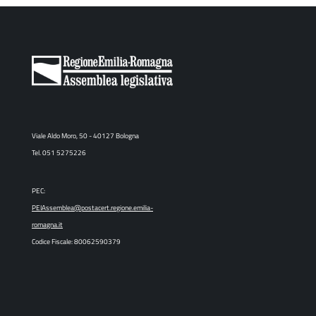
Viale Aldo Moro, 50 - 40127 Bologna
Tel. 051 5275226
PEC:
PEIAssemblea@postacert.regione.emilia-
romagna.it
Codice Fiscale: 80062590379