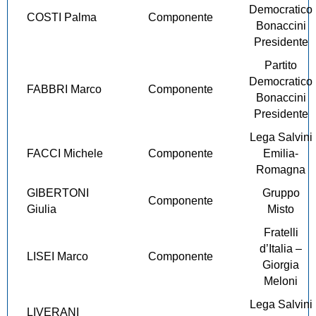
Democratico
COSTI Palma
Componente
Bonaccini
Presidente
Partito
Democratico
FABBRI Marco
Componente
Bonaccini
Presidente
Lega Salvini
FACCI Michele
Componente
Emilia-
Romagna
GIBERTONI
Gruppo
Componente
Giulia
Misto
Fratelli
d’Italia –
LISEI Marco
Componente
Giorgia
Meloni
Lega Salvini
LIVERANI