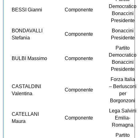
Democratico
BESSI Gianni
Componente
Bonaccini
Presidente
BONDAVALLI
Bonaccini
Componente
Stefania
Presidente
Partito
Democratico
BULBI Massimo
Componente
Bonaccini
Presidente
Forza Italia
CASTALDINI
– Berlusconi
Componente
Valentina
per
Borgonzoni
Lega Salvini
CATELLANI
Componente
Emilia-
Maura
Romagna
Partito