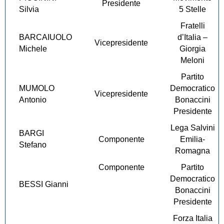
Presidente
Silvia
5 Stelle
Fratelli
BARCAIUOLO
d’Italia –
Vicepresidente
Michele
Giorgia
Meloni
Partito
MUMOLO
Democratico
Vicepresidente
Antonio
Bonaccini
Presidente
Lega Salvini
BARGI
Componente
Emilia-
Stefano
Romagna
Componente
Partito
Democratico
BESSI Gianni
Bonaccini
Presidente
Forza Italia