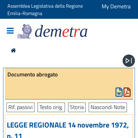
Assemblea Legislativa della Regione
My Demetra
Emilia-Romagna
dem
e
t
r
a
Documento abrogato
Rif. passivi
Testo orig.
Storia
Nascondi Note
LEGGE REGIONALE 14 novembre 1972,
n. 11