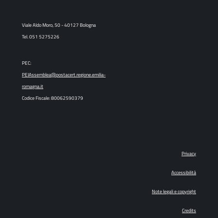
Viale Aldo Moro, 50 - 40127 Bologna
Tel. 051 5275226
PEC:
PEIAssemblea@postacert.regione.emilia-
romagna.it
Codice Fiscale: 80062590379
Privacy
Accessibilità
Note legali e copyright
Credits