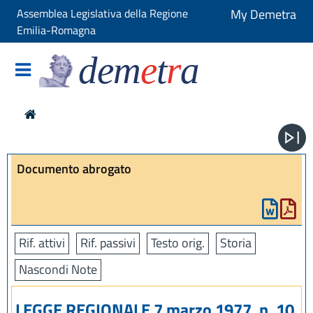
Assemblea Legislativa della Regione
My Demetra
Emilia-Romagna
dem
e
t
r
a
Documento abrogato
Rif. attivi
Rif. passivi
Testo orig.
Storia
Nascondi Note
LEGGE REGIONALE 7 marzo 1977, n. 10