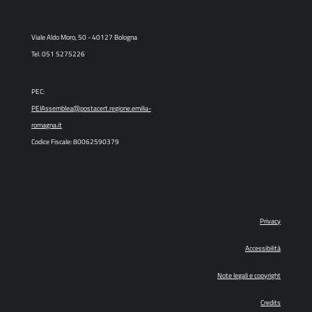
Viale Aldo Moro, 50 - 40127 Bologna
Tel. 051 5275226
PEC:
PEIAssemblea@postacert.regione.emilia-
romagna.it
Codice Fiscale: 80062590379
Privacy
Accessibilità
Note legali e copyright
Credits