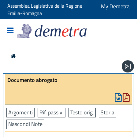
Assemblea Legislativa della Regione
My Demetra
Emilia-Romagna
dem
e
t
r
a
Documento abrogato
Argomenti
Rif. passivi
Testo orig.
Storia
Nascondi Note