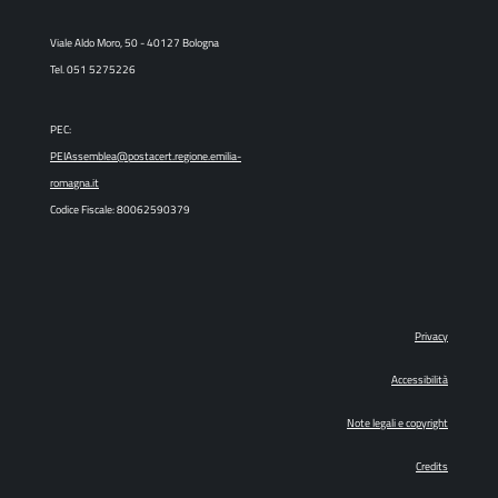
Viale Aldo Moro, 50 - 40127 Bologna
Tel. 051 5275226
PEC:
PEIAssemblea@postacert.regione.emilia-
romagna.it
Codice Fiscale: 80062590379
Privacy
Accessibilità
Note legali e copyright
Credits