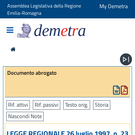
Assemblea Legislativa della Regione
My Demetra
Emilia-Romagna
dem
e
t
r
a
Documento abrogato
Rif. attivi
Rif. passivi
Testo orig.
Storia
Nascondi Note
LEGGE REGIONALE 26 luglio 1997, n. 23