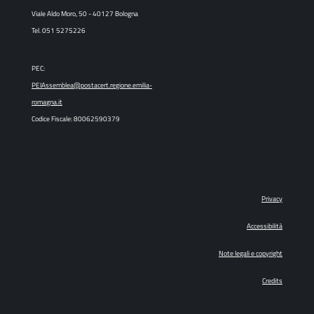
Viale Aldo Moro, 50 - 40127 Bologna
Tel. 051 5275226
PEC:
PEIAssemblea@postacert.regione.emilia-
romagna.it
Codice Fiscale: 80062590379
Privacy
Accessibilità
Note legali e copyright
Credits