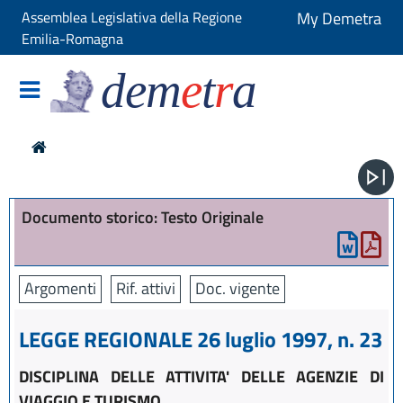
Assemblea Legislativa della Regione
My Demetra
Emilia-Romagna
dem
e
t
r
a
Documento storico: Testo Originale
Argomenti
Rif. attivi
Doc. vigente
LEGGE REGIONALE 26 luglio 1997, n. 23
DISCIPLINA DELLE ATTIVITA' DELLE AGENZIE DI
VIAGGIO E TURISMO