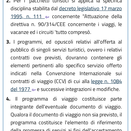
2.
Per i 'pacchetti turisticì si applica la specifica
disciplina stabilita dal
decreto legislativo 17 marzo
1995, n. 111
concernente "Attuazione della
direttiva n. 90/314/CEE concernente i viaggi, le
vacanze ed i circuiti 'tutto compresò.
3.
I programmi, ed opuscoli relativi all'offerta al
pubblico di singoli servizi turistici, ovvero i relativi
contratti ove previsti, dovranno contenere gli
elementi pertinenti allo specifico servizio offerto
indicati nella Convenzione Internazionale sui
contratti di viaggio (CCV) di cui alla
legge n. 1084
del 1977
e successive integrazioni e modifiche.
4.
Il programma di viaggio costituisce parte
integrante dell'eventuale documento di viaggio.
Qualora il documento di viaggio non sia previsto, il
programma costituisce l'elemento di riferimento
della promessa di servizi ai fini dell'accertamento