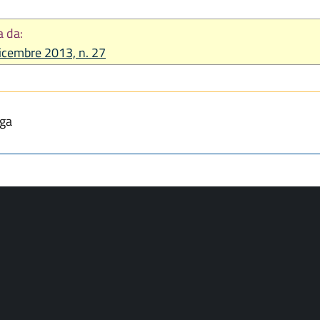
a da:
 dicembre 2013, n. 27
lga