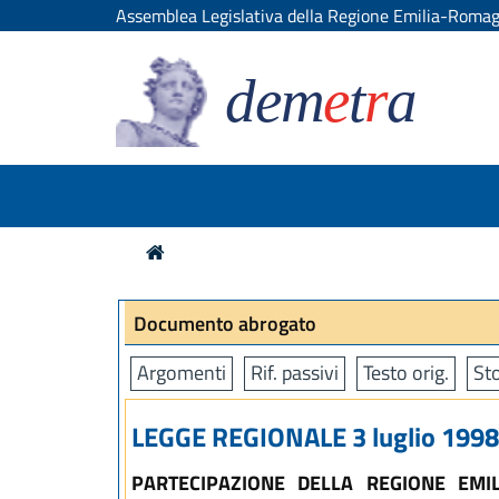
Assemblea Legislativa della Regione Emilia-Roma
dem
e
t
r
a
Documento abrogato
Argomenti
Rif. passivi
Testo orig.
Sto
LEGGE REGIONALE 3 luglio 1998,
PARTECIPAZIONE DELLA REGIONE EMI