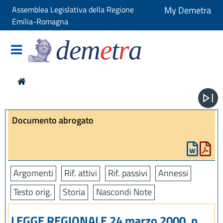
Assemblea Legislativa della Regione
My Demetra
Emilia-Romagna
dem
e
t
r
a
Documento abrogato
Argomenti
Rif. attivi
Rif. passivi
Annessi
Testo orig.
Storia
Nascondi Note
LEGGE REGIONALE 24 marzo 2000, n.