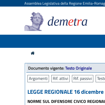
Assemblea Legislativa della Regione Emilia-Roma
dem
e
t
r
a
Documento vigente:
Testo Originale
Argomenti
Rif. attivi
Rif. passivi
Test
LEGGE REGIONALE 16 dicembre 2
NORME SUL DIFENSORE CIVICO REGIONA