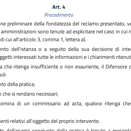
Art. 4
Procedimento
ne preliminare della fondatezza del reclamo presentato, veri
 amministrazioni sono tenute ad esplicitare nel caso in cui n
i cui all'articolo 3, comma 1, lettera a).
to dell'istanza o a seguito della sua decisione di interve
etti interessati tutte le informazioni e i chiarimenti ritenut
 che ritenga insufficiente o non esauriente, il Difensore ci
uò:
o della pratica;
ti che si rendano necessari;
nomina di un commissario ad acta, qualora ritenga che
i relativi all'oggetto del proprio intervento.
o dell'esame congiunto della pratica è tenuto a presentars