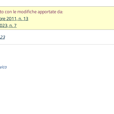
to con le modifiche apportate da:
bre 2011, n. 13
2023, n. 7
023
vico