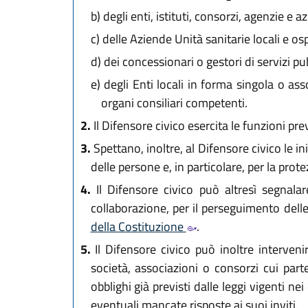
b)
degli enti, istituti, consorzi, agenzie e 
c)
delle Aziende Unità sanitarie locali e os
d)
dei concessionari o gestori di servizi pub
e)
degli Enti locali in forma singola o asso
organi consiliari competenti.
2.
Il Difensore civico esercita le funzioni prev
3.
Spettano, inoltre, al Difensore civico le ini
delle persone e, in particolare, per la prot
4.
Il Difensore civico può altresì segnalar
collaborazione, per il perseguimento dell
della Costituzione
.
5.
Il Difensore civico può inoltre interveni
società, associazioni o consorzi cui part
obblighi già previsti dalle leggi vigenti n
eventuali mancate risposte ai suoi inviti.