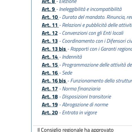
Art. 8
- Elezione
Art. 9
- Ineleggibilità e incompatibilità
Art. 10
- Durata del mandato. Rinuncia, r
Art. 11
- Relazioni e pubblicità delle attivit
Art. 12
- Convenzioni con gli Enti locali
Art. 13
- Coordinamento con i Difensori civi
Art. 13 bis
- Rapporti con i Garanti region
Art. 14
- Indennità
Art. 15
- Programmazione delle attività del
Art. 16
- Sede
Art. 16 bis
- Funzionamento della struttura
Art. 17
- Norma finanziaria
Art. 18
- Disposizioni transitorie
Art. 19
- Abrogazione di norme
Art. 20
- Entrata in vigore
Il Consiglio regionale ha approvato