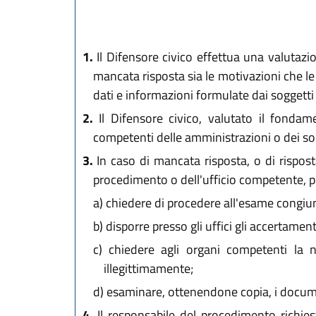
1.
Il Difensore civico effettua una valutazio
mancata risposta sia le motivazioni che le
dati e informazioni formulate dai soggetti d
2.
Il Difensore civico, valutato il fondamen
competenti delle amministrazioni o dei sogg
3.
In caso di mancata risposta, o di risposta
procedimento o dell'ufficio competente, p
a)
chiedere di procedere all'esame congiunt
b)
disporre presso gli uffici gli accertamen
c)
chiedere agli organi competenti la 
illegittimamente;
d)
esaminare, ottenendone copia, i document
4.
Il responsabile del procedimento richiest