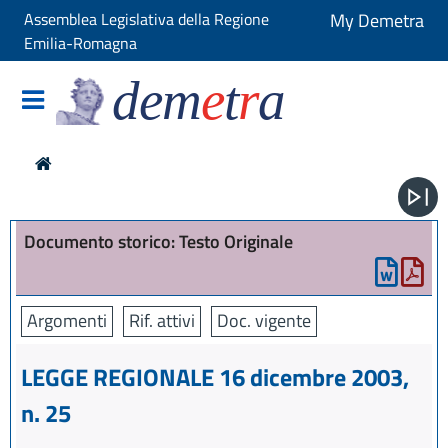
Assemblea Legislativa della Regione
My Demetra
Emilia-Romagna
dem
e
t
r
a
Documento storico: Testo Originale
Argomenti
Rif. attivi
Doc. vigente
LEGGE REGIONALE 16 dicembre 2003,
n. 25