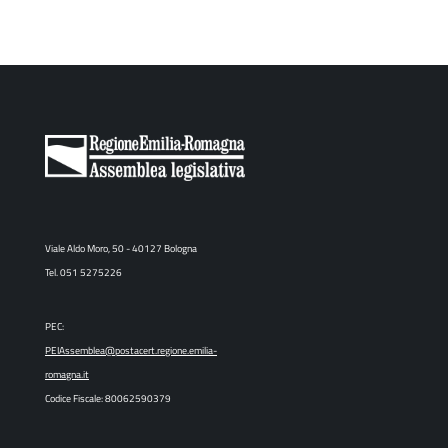
Viale Aldo Moro, 50 - 40127 Bologna
Tel. 051 5275226
PEC:
PEIAssemblea@postacert.regione.emilia-
romagna.it
Codice Fiscale: 80062590379