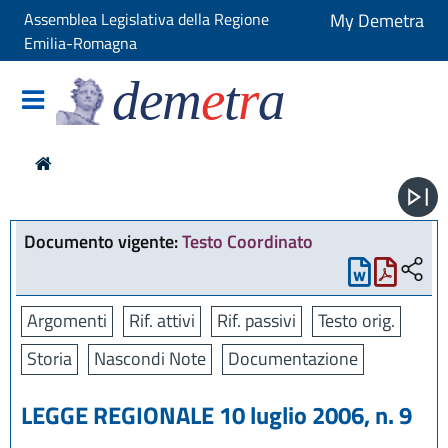
Assemblea Legislativa della Regione
My Demetra
Emilia-Romagna
dem
e
t
r
a
Documento vigente:
Testo Coordinato
Argomenti
Rif. attivi
Rif. passivi
Testo orig.
Storia
Nascondi Note
Documentazione
LEGGE REGIONALE 10 luglio 2006, n. 9